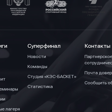
иги
Суперфинал
Контакты
Новости
Партнерско
сотрудниче
Команды
Почта довер
Студия «КЭС-БАСКЕТ»
нит
Сообщить о
Статистика
семинары
сии
ые лагеря