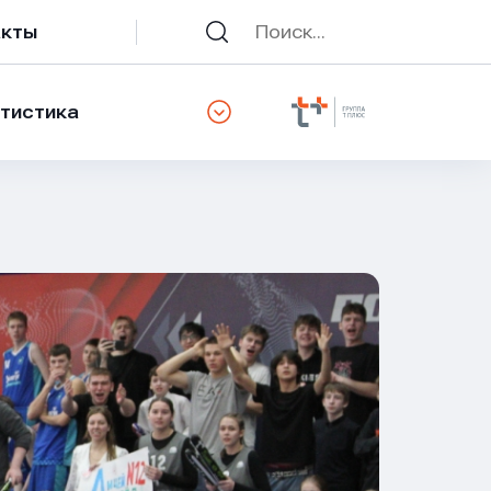
акты
тистика