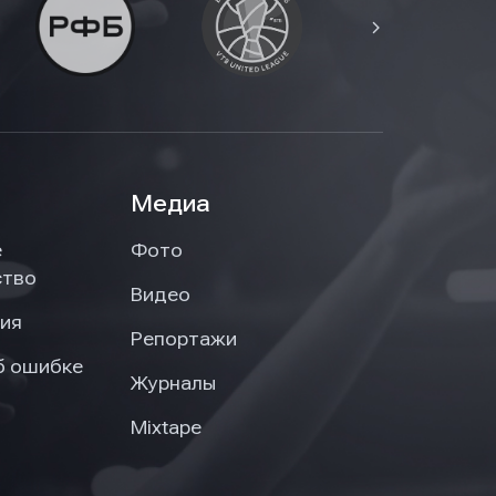
Медиа
е
Фото
ство
Видео
ия
Репортажи
б ошибке
Журналы
Mixtape