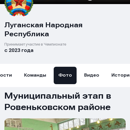
Луганская Народная
Республика
Принимает участие в Чемпионате
с 2023 года
ости
Команды
Фото
Видео
Истори
Муниципальный этап в
Ровеньковском районе