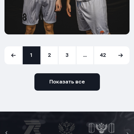
1
2
3
...
42
Показать все