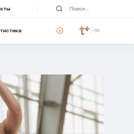
акты
тистика