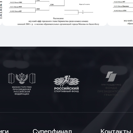
иги
Суперфинал
Контакты