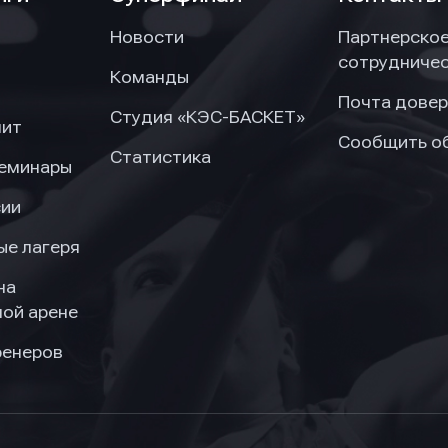
Новости
Партнерско
сотрудниче
Команды
Почта довер
Студия «КЭС-БАСКЕТ»
нит
Сообщить о
Статистика
семинары
сии
ые лагеря
на
ой арене
ренеров