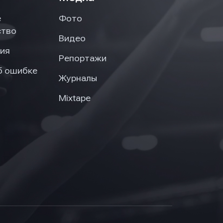
е
Фото
ство
Видео
ия
Репортажи
б ошибке
Журналы
Mixtape