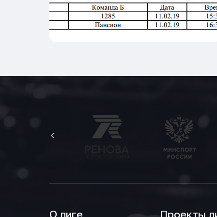
О лиге
Проекты л