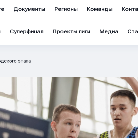
ге
Документы
Регионы
Команды
Конт
и
Суперфинал
Проекты лиги
Медиа
Ста
одского этапа