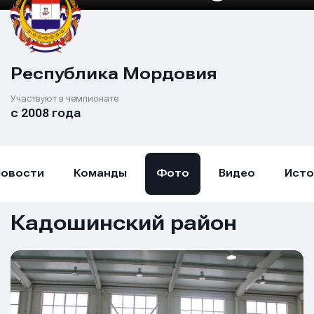
Республика Мордовия
Участвуют в чемпионате
с 2008 года
Новости
Команды
Фото
Видео
Исто
Кадошинский район