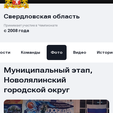
Свердловская область
Принимает участие в Чемпионате
с 2008 года
ости
Команды
Фото
Видео
Истори
Муниципальный этап,
Новолялинский
городской округ