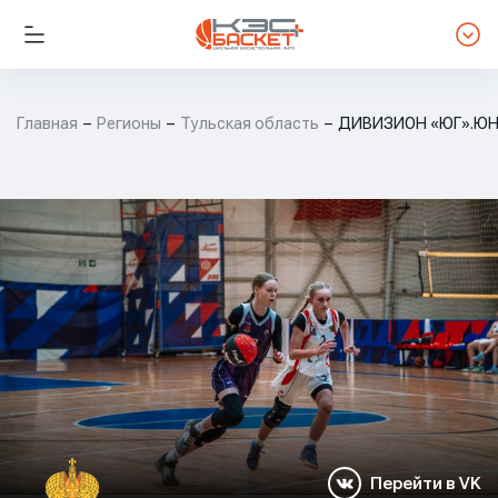
Главная
Регионы
Тульская область
ДИВИЗИОН «ЮГ».ЮН
Перейти в VK