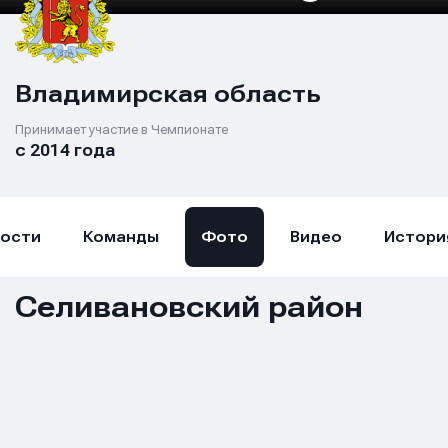
Владимирская область
Принимает участие в Чемпионате
с 2014 года
ости
Команды
Фото
Видео
Истори
Селивановский район