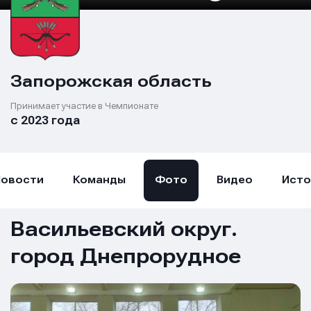
Запорожская область
Принимает участие в Чемпионате
с 2023 года
Новости
Команды
Фото
Видео
Исто
Васильевский округ.
город Днепрорудное