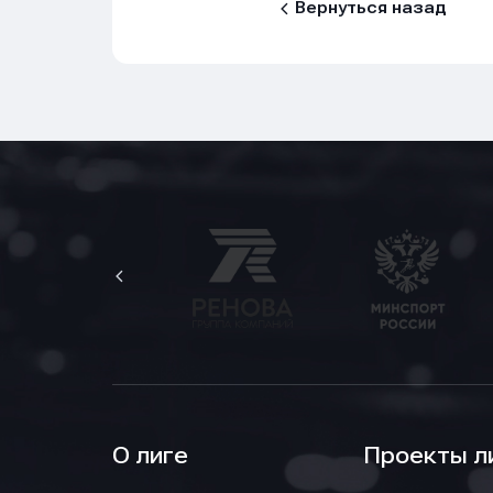
Вернуться назад
Нажим
Нажим
Нажим
обраб
обраб
обраб
О лиге
Проекты л