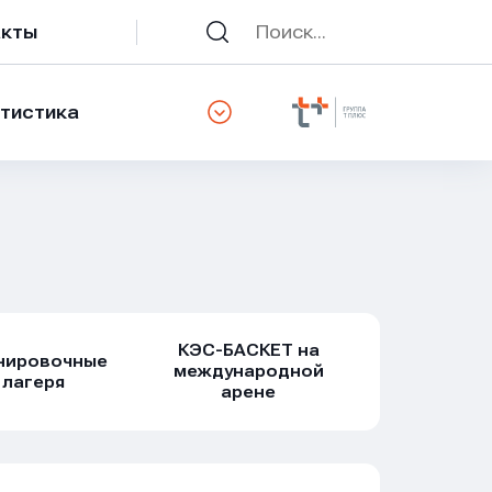
акты
тистика
КЭС-БАСКЕТ на
нировочные
международной
лагеря
арене