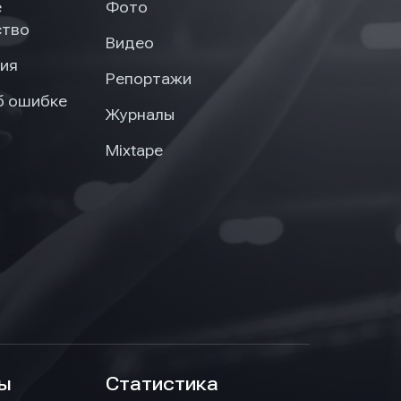
е
Фото
ство
Видео
ия
Репортажи
б ошибке
Журналы
Mixtape
ы
Статистика