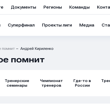
ге
Документы
Регионы
Команды
Конт
и
Суперфинал
Проекты лиги
Медиа
Ста
е помнит
Андрей Кириленко
ое помнит
Тренерские
Чемпионат
Где-то в
Тре
семинары
тренеров
России