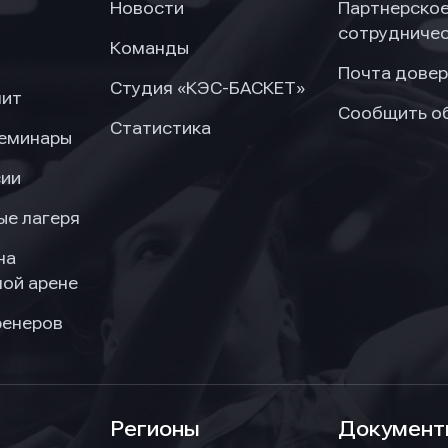
Новости
Партнерско
сотрудниче
Команды
Почта довер
Студия «КЭС-БАСКЕТ»
нит
Сообщить о
Статистика
семинары
сии
ые лагеря
на
ой арене
ренеров
Регионы
Документ