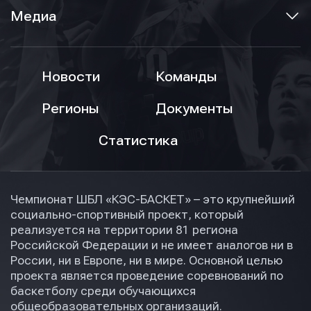
Нажимая кнопку “Отправить”, вы соглашаетесь с
Нажимая кнопку “Отправить”, вы соглашаетесь с
Нажимая кнопку “Отправить”, вы соглашаетесь с
условиями обработки персональных данных
условиями обработки персональных данных
Медиа
условиями обработки персональных данных
Новости
Команды
Регионы
Документы
Статистика
Чемпионат ШБЛ «КЭС-БАСКЕТ» – это крупнейший
социально-спортивный проект, который
реализуется на территории 81 региона
Российской Федерации и не имеет аналогов ни в
России, ни в Европе, ни в мире. Основной целью
проекта является проведение соревнований по
баскетболу среди обучающихся
общеобразовательных организаций.