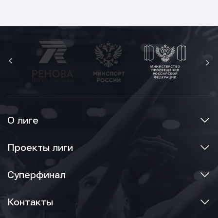
E-mail
Телефон
Телефон
Телефон
Сообщение
Сообщение
Сообщение
О лиге
Проекты лиги
Суперфинал
Отправить
Отправить
Контакты
Отправить