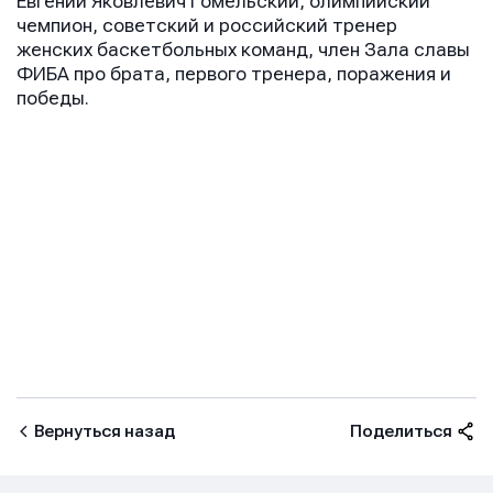
Евгений Яковлевич Гомельский, олимпийский
чемпион, советский и российский тренер
женских баскетбольных команд, член Зала славы
ФИБА про брата, первого тренера, поражения и
победы.
Имя
Имя
Имя
Вернуться назад
Поделиться
E-mail
E-mail