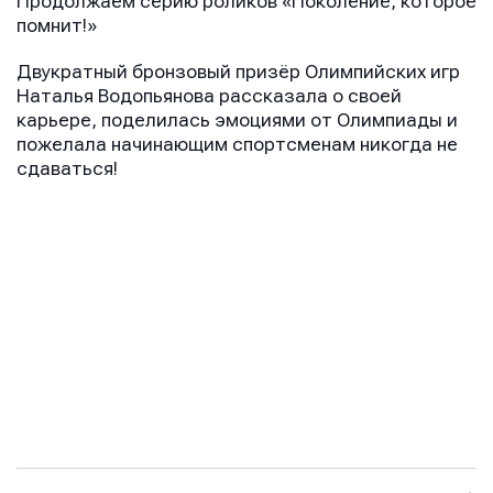
Продолжаем серию роликов «Поколение, которое
помнит!»
Двукратный бронзовый призёр Олимпийских игр
Наталья Водопьянова рассказала о своей
карьере, поделилась эмоциями от Олимпиады и
пожелала начинающим спортсменам никогда не
сдаваться!
Имя
Имя
Имя