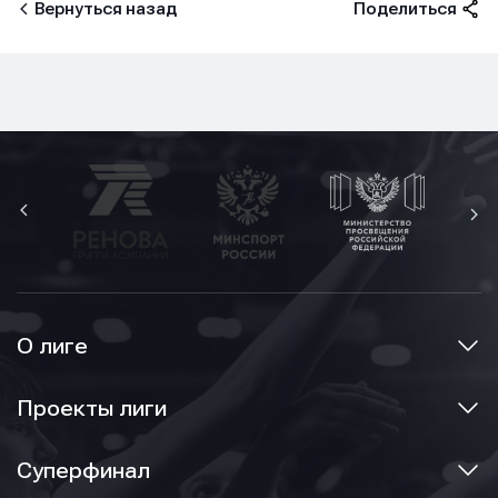
Вернуться назад
Поделиться
E-mail
E-mail
E-mail
Телефон
Телефон
Телефон
Сообщение
Сообщение
Сообщение
О лиге
Проекты лиги
Суперфинал
Отправить
Отправить