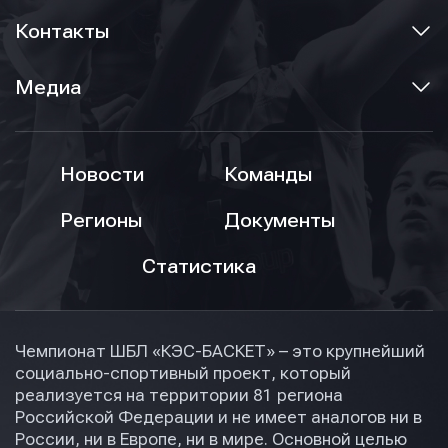
Отправить
Контакты
Нажимая кнопку “Отправить”, вы соглашаетесь с
Нажимая кнопку “Отправить”, вы соглашаетесь с
Нажимая кнопку “Отправить”, вы соглашаетесь с
условиями обработки персональных данных
условиями обработки персональных данных
условиями обработки персональных данных
Медиа
Новости
Команды
Регионы
Документы
Статистика
Чемпионат ШБЛ «КЭС-БАСКЕТ» – это крупнейший
социально-спортивный проект, который
реализуется на территории 81 региона
Российской Федерации и не имеет аналогов ни в
России, ни в Европе, ни в мире. Основной целью