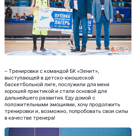
Имя
Имя
Имя
E-mail
E-mail
E-mail
– Тренировки с командой БК «Зенит»,
выступающей в детско-юношеской
баскетбольной лиге, послужили для меня
хорошей практикой и стали основой для
Телефон
Телефон
Телефон
дальнейшего развития. Еду домой с
положительными эмоциями, хочу продолжить
тренировки и, возможно, попробовать свои силы
в качестве тренера!
Сообщение
Сообщение
Сообщение