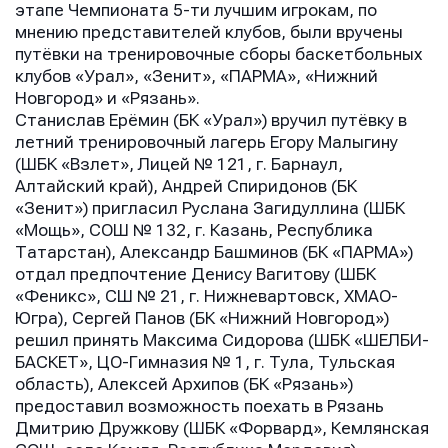
этапе Чемпионата 5-ти лучшим игрокам, по
мнению представителей клубов, были вручены
путёвки на тренировочные сборы баскетбольных
клубов «Урал», «Зенит», «ПАРМА», «Нижний
Новгород» и «Рязань».
Станислав Ерёмин (БК «Урал») вручил путёвку в
летний тренировочный лагерь Егору Малыгину
(ШБК «Взлет», Лицей № 121, г. Барнаул,
Алтайский край), Андрей Спиридонов (БК
«Зенит») пригласил Руслана Загидуллина (ШБК
«Мощь», СОШ № 132, г. Казань, Республика
Татарстан), Александр Башминов (БК «ПАРМА»)
отдал предпочтение Денису Вагитову (ШБК
«Феникс», СШ № 21, г. Нижневартовск, ХМАО-
Югра), Сергей Панов (БК «Нижний Новгород»)
решил принять Максима Сидорова (ШБК «ШЕЛБИ-
БАСКЕТ», ЦО-Гимназия № 1, г. Тула, Тульская
область), Алексей Архипов (БК «Рязань»)
предоставил возможность поехать в Рязань
Дмитрию Дружкову (ШБК «Форвард», Кемлянская