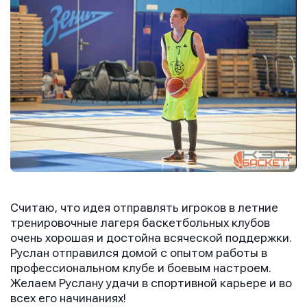
Отправить
Отправить
Отправить
Нажимая кнопку “Отправить”, вы соглашаетесь с
Нажимая кнопку “Отправить”, вы соглашаетесь с
Нажимая кнопку “Отправить”, вы соглашаетесь с
условиями обработки персональных данных
условиями обработки персональных данных
условиями обработки персональных данных
Считаю, что идея отправлять игроков в летние
тренировочные лагеря баскетбольных клубов
очень хорошая и достойна всяческой поддержки.
Руслан отправился домой с опытом работы в
профессиональном клубе и боевым настроем.
Желаем Руслану удачи в спортивной карьере и во
всех его начинаниях!