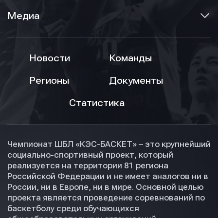
Медиа
Новости
Команды
Регионы
Документы
Отправить
Отправить
Отправить
Статистика
Нажимая кнопку “Отправить”, вы соглашаетесь с
Нажимая кнопку “Отправить”, вы соглашаетесь с
Нажимая кнопку “Отправить”, вы соглашаетесь с
условиями обработки персональных данных
условиями обработки персональных данных
условиями обработки персональных данных
Чемпионат ШБЛ «КЭС-БАСКЕТ» – это крупнейший
социально-спортивный проект, который
реализуется на территории 81 региона
Российской Федерации и не имеет аналогов ни в
России, ни в Европе, ни в мире. Основной целью
проекта является проведение соревнований по
баскетболу среди обучающихся