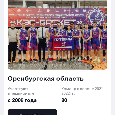
Имя
Имя
Имя
E-mail
E-mail
E-mail
Оренбургская область
Телефон
Телефон
Телефон
Участвуют
Команд в сезоне 2021-
в чемпионате
2022 гг.
с 2009 года
80
Сообщение
Сообщение
Сообщение