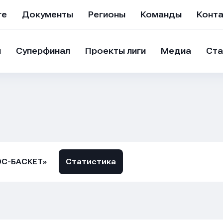
ге
Документы
Регионы
Команды
Конт
и
Суперфинал
Проекты лиги
Медиа
Ста
ЭС-БАСКЕТ»
Статистика