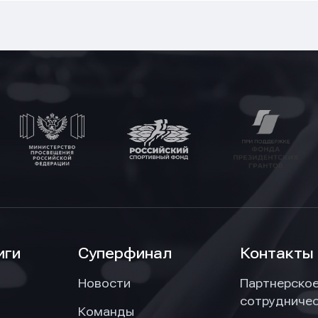
он
он
он
иги
Суперфинал
Контакты
Новости
Партнерско
ение
ение
ение
сотрудниче
Команды