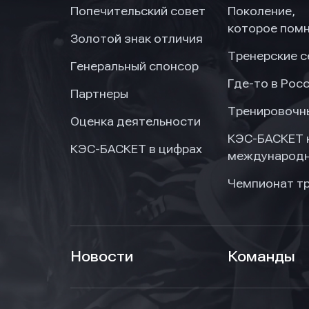
Попечительский совет
Поколение,
которое пом
Золотой знак отличия
Тренерские 
Генеральный спонсор
Где-то в Рос
Партнеры
Тренировочн
Оценка деятельности
КЭС-БАСКЕТ 
КЭС-БАСКЕТ в цифрах
международн
Чемпионат т
Нажим
Нажим
Нажим
обраб
обраб
обраб
Новости
Команды