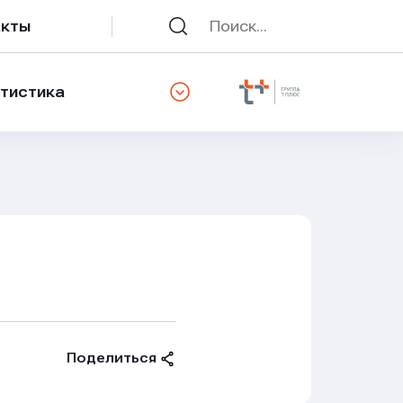
акты
тистика
Поделиться