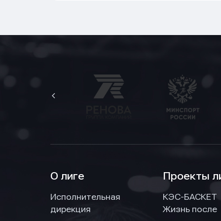
Имя
Имя
Имя
E-mail
E-mail
E-mail
Телеф
Телеф
Телеф
О лиге
Проекты л
Исполнительная
КЭС-БАСКЕТ
Сообщ
Сообщ
Сообщ
дирекция
Жизнь после