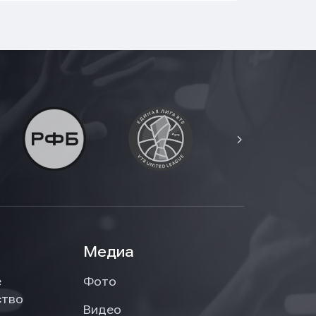
Медиа
е
Фото
ство
Видео