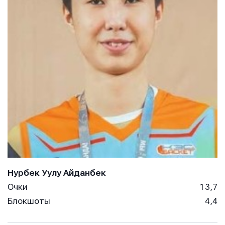
E-mail
E-mail
E-mail
Телефон
Телефон
Телефон
Сообщение
Сообщение
Сообщение
Нурбек Уулу Айданбек
Очки
13,7
Блокшоты
4,4
Отправить
Отправить