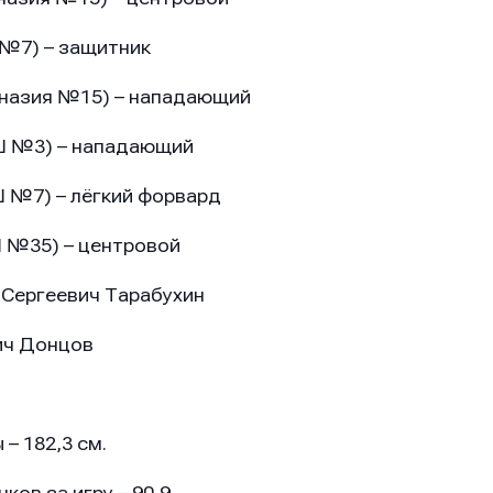
№7) – защитник
мназия №15) – нападающий
Ш №3) – нападающий
 №7) – лёгкий форвард
 №35) – центровой
 Сергеевич Тарабухин
ич Донцов
– 182,3 см.
он
он
он