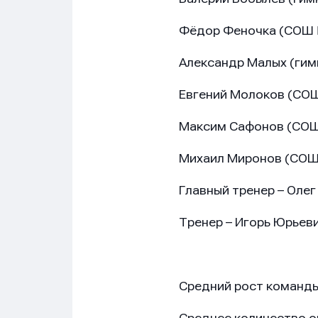
Фёдор Феночка (СОШ 
Александр Малых (ги
Евгений Молоков (СО
Максим Сафонов (СОШ
Имя
Имя
Имя
Михаил Миронов (СОШ
Главный тренер – Олег
E-mail
E-mail
E-mail
Тренер – Игорь Юрьев
Средний рост команды 
Телеф
Телеф
Телеф