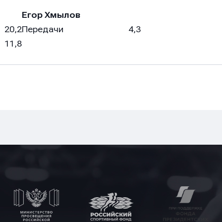
Егор Хмылов
20,2
Передачи
4,3
11,8