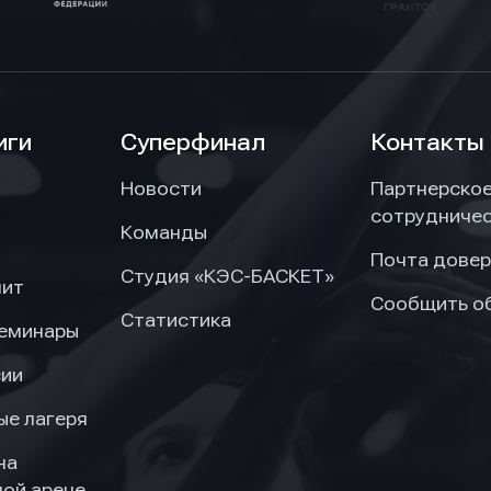
иги
Суперфинал
Контакты
Новости
Партнерско
сотрудниче
Команды
Почта довер
Студия «КЭС-БАСКЕТ»
нит
Сообщить о
Статистика
семинары
сии
ые лагеря
на
ой арене