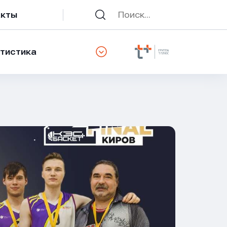
акты
тистика