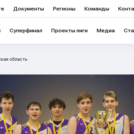
ге
Документы
Регионы
Команды
Конт
и
Суперфинал
Проекты лиги
Медиа
Ста
кая область