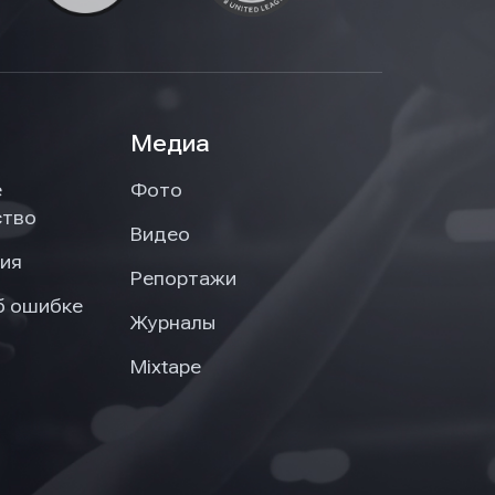
Медиа
е
Фото
ство
Видео
ия
Репортажи
б ошибке
Журналы
Mixtape