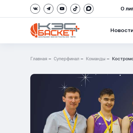
О ли
Новост
Главная
Суперфинал
Команды
Костромс