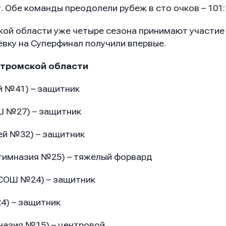
 Обе команды преодолели рубеж в сто очков – 101:
ой области уже четыре сезона принимают участи
ёвку на Суперфинал получили впервые.
тромской области
й №41) – защитник
Ш №27) – защитник
ей №32) – защитник
гимназия №25) – тяжёлый форвард
 (СОШ №24) – защитник
4) – защитник
назия №15) – центровой