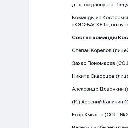
долгожданную победу.
Команды из Костромск
«КЭС-БАСКЕТ», но пут
Состав команды
Кос
Степан Корепов (лице
Захар Пономарев (СО
Никита Скворцов (лиц
Александр Девочкин (
(К.) Арсений Калинин
Егор Хмылов (СОШ №2
Валерий Бобылев (гим