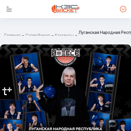
Луганская Народная Респ
Главная
Суперфинал
Команды
Гимназии №60 им. 200-лет