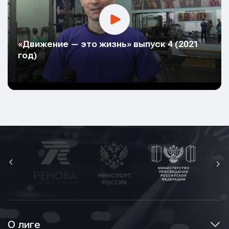
Имя
«Движение — это жизнь» выпуск 4 (2021
E-mail
E-mail
год)
E-mail
Телефон
Телефон
Телефон
Сообщение
Сообщение
Сообщение
О лиге