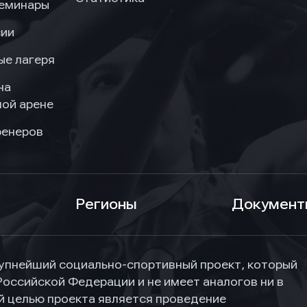
семинары
сии
ые лагеря
на
ой арене
ренеров
Регионы
Документ
упнейший социально-спортивный проект, который
Российской Федерации и не имеет аналогов ни в
ной целью проекта является проведение