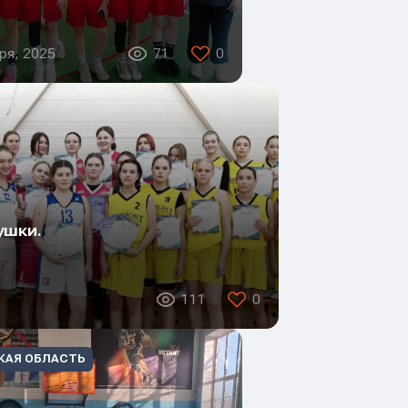
ря, 2025
71
0
ушки.
111
0
КАЯ ОБЛАСТЬ