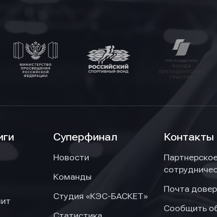
иги
Суперфинал
Контакты
Новости
Партнерско
сотрудниче
Команды
Почта довер
Студия «КЭС-БАСКЕТ»
нит
Сообщить о
Статистика