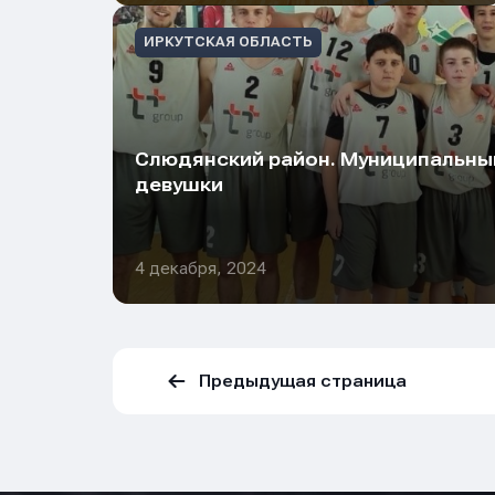
Нажим
Нажим
Нажим
ИРКУТСКАЯ ОБЛАСТЬ
обраб
обраб
обраб
Слюдянский район. Муниципальны
девушки
4 декабря, 2024
Предыдущая страница