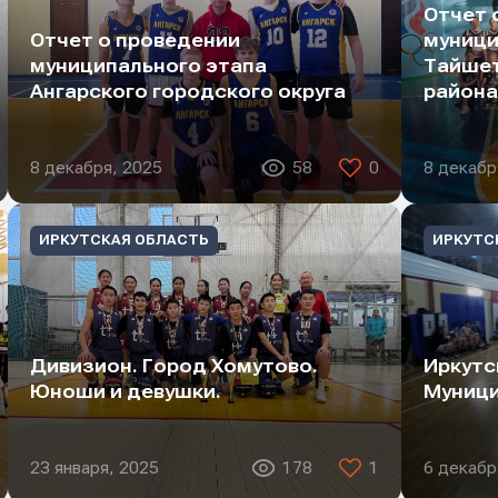
Отчет 
Отчет о проведении
муници
он
он
он
муниципального этапа
Тайшет
Ангарского городского округа
района
ение
ение
ение
8 декабря, 2025
58
0
8 декабр
ИРКУТСКАЯ ОБЛАСТЬ
ИРКУТС
Дивизион. Город Хомутово.
Иркутс
Юноши и девушки.
Муници
Отправить
Отправить
Отправить
23 января, 2025
178
1
6 декабр