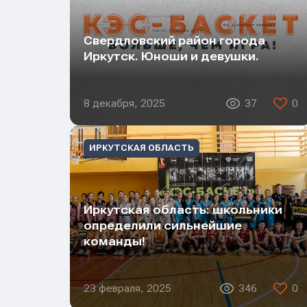
Телеф
Телеф
Телеф
Свердловский район города
Иркутск. Юноши и девушки.
Сообщ
Сообщ
Сообщ
8 декабря, 2025
37
0
ИРКУТСКАЯ ОБЛАСТЬ
Иркутская область: школьники
определили сильнейшие
команды!
23 февраля, 2025
346
0