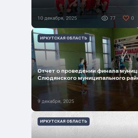
10 декабря, 2025
77
0
ИРКУТСКАЯ ОБЛАСТЬ
Отчет о проведении финала муниц
Слюдянского муниципального рай
Имя
Имя
Имя
9 декабря, 2025
E-mail
E-mail
E-mail
ИРКУТСКАЯ ОБЛАСТЬ