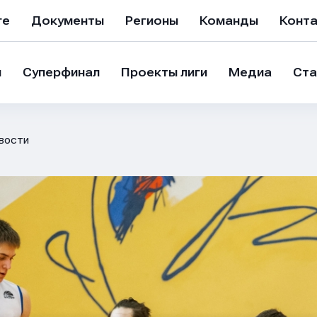
ге
Документы
Регионы
Команды
Конт
и
Суперфинал
Проекты лиги
Медиа
Ста
вости