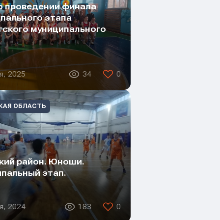
о проведении финала
пального этапа
ского муниципального
я, 2025
34
0
КАЯ ОБЛАСТЬ
кий район. Юноши.
пальный этап.
я, 2024
183
0