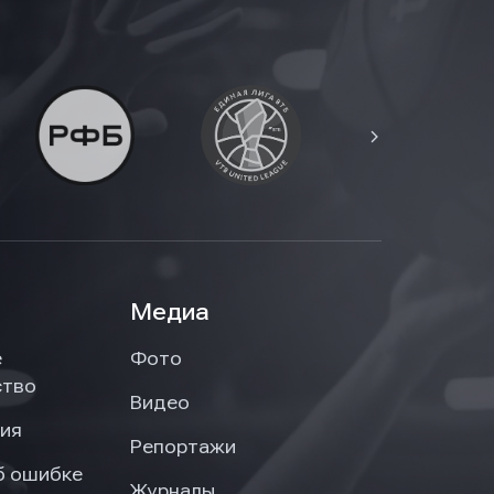
Медиа
е
Фото
ство
Видео
ия
Репортажи
б ошибке
Журналы