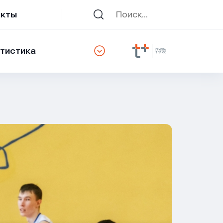
акты
тистика