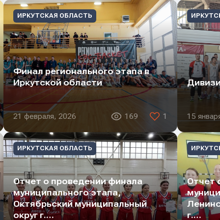
ИРКУТСКАЯ ОБЛАСТЬ
ИРКУТС
Финал регионального этапа в
Иркутской области
Дивизи
21 февраля, 2026
169
1
15 январ
ИРКУТСКАЯ ОБЛАСТЬ
ИРКУТС
Отчет о проведении финала
Отчет 
муниципального этапа,
муници
Октябрьский муниципальный
Ленинс
округ г.…
г.…