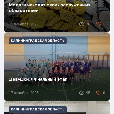
Медали находят своих заслуженных
обладателей!
19 декабря, 2025
76
1
КАЛИНИНГРАДСКАЯ ОБЛАСТЬ
Отправить
Отправить
Отправить
Нажимая кнопку “Отправить”, вы соглашаетесь с
Нажимая кнопку “Отправить”, вы соглашаетесь с
Нажимая кнопку “Отправить”, вы соглашаетесь с
условиями обработки персональных данных
условиями обработки персональных данных
условиями обработки персональных данных
Девушки. Финальный этап.
17 декабря, 2025
95
0
КАЛИНИНГРАДСКАЯ ОБЛАСТЬ