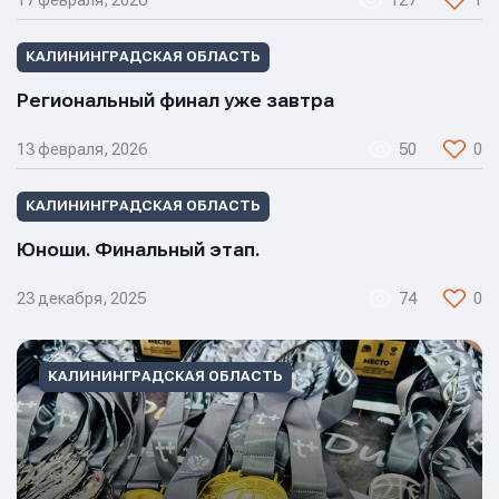
КАЛИНИНГРАДСКАЯ ОБЛАСТЬ
Региональный финал уже завтра
Имя
Имя
13 февраля, 2026
50
0
Имя
КАЛИНИНГРАДСКАЯ ОБЛАСТЬ
Юноши. Финальный этап.
E-mail
E-mail
E-mail
23 декабря, 2025
74
0
Телефон
Телефон
Телефон
КАЛИНИНГРАДСКАЯ ОБЛАСТЬ
Сообщение
Сообщение
Сообщение