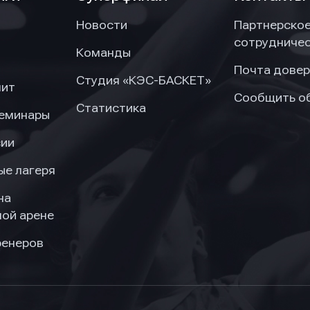
Новости
Партнерско
сотрудниче
Команды
Почта довер
Студия «КЭС-БАСКЕТ»
нит
Сообщить о
Статистика
семинары
сии
ые лагеря
на
ой арене
ренеров