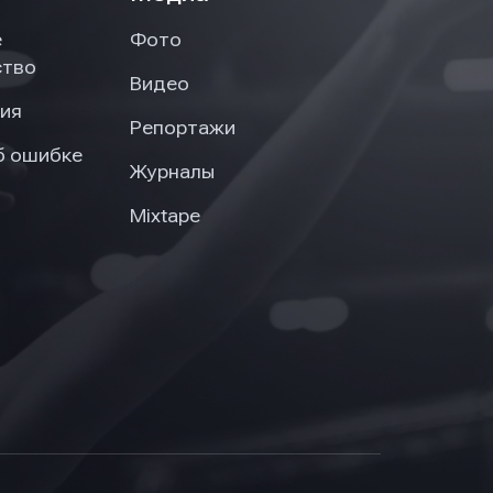
е
Фото
ство
Видео
ия
Репортажи
б ошибке
Журналы
Mixtape