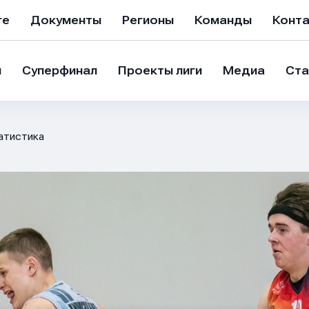
ге
Документы
Регионы
Команды
Конт
и
Суперфинал
Проекты лиги
Медиа
Ста
атистика