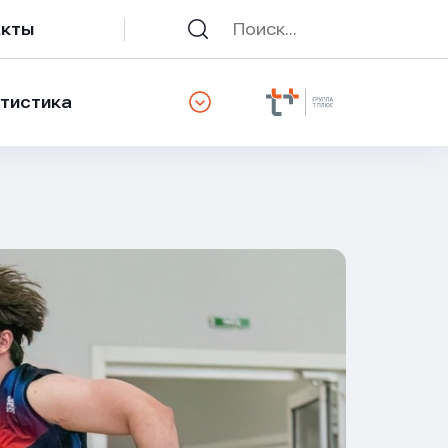
акты
тистика