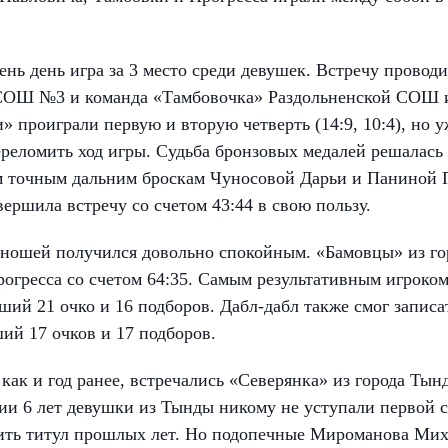
нь день игра за 3 место среди девушек. Встречу провод
СОШ №3 и команда «Тамбовочка» Раздольненской СОШ и
 проиграли первую и вторую четверть (14:9, 10:4), но у
ереломить ход игры. Судьба бронзовых медалей решалась
ум точным дальним броскам Чуносовой Дарьи и Паниной 
ршила встречу со счетом 43:44 в свою пользу.
 юношей получился довольно спокойным. «Бамовцы» из го
гресса со счетом 64:35. Самым результативным игроком
ший 21 очко и 16 подборов. Дабл-дабл также смог записат
ий 17 очков и 17 подборов.
, как и год ранее, встречались «Северянка» из города Ты
ии 6 лет девушки из Тынды никому не уступали первой с
тить титул прошлых лет. Но подопечные Мироманова Мих