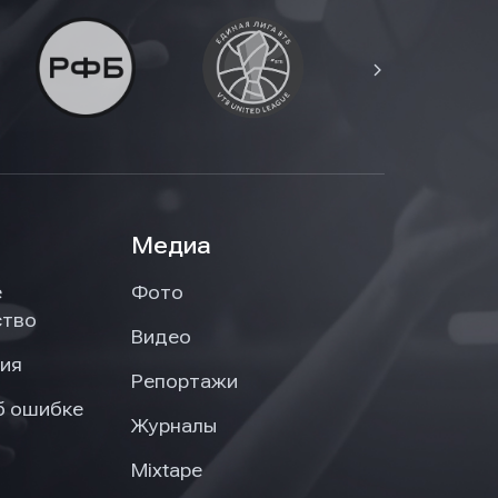
Медиа
е
Фото
ство
Видео
ия
Репортажи
б ошибке
Журналы
Mixtape