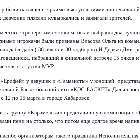
игр были насыщены яркими выступлениями танцевально
 девчонки плясали кувыркались и зажигали зрителей.
вместно с тренерским составом, были выбраны два лучш
ными игроками были признаны Власова Ольга из коман
ая дабл-дабл ( 38 очков и 30 подборов).И Деркач Дмитр
говещенска, набравший в финальной встрече 15 очков и
менная статуэтка MVP.
он
он
он
 «Ерофей» у девушек и «Гамазисты» у юношей, представя
кольной Баскетбольной лиги «КЭС-БАСКЕТ» Дальневост
с 12 по 15 марта в городе Хабаровск.
ение
ение
ение
тить группу «Карамельки» представившую композицию «Ш
вами пени на столько, что потом еще долгое время напив
спасибо организаторам такого праздника Исполнительна