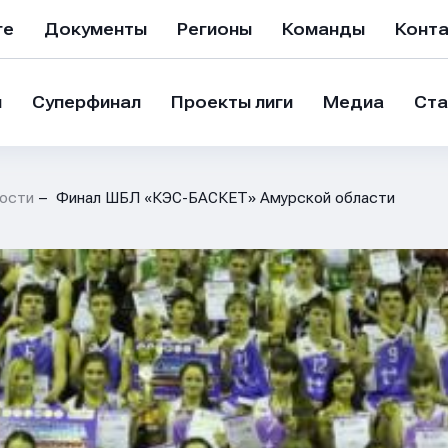
ге
Документы
Регионы
Команды
Конт
и
Суперфинал
Проекты лиги
Медиа
Ста
ости
Финал ШБЛ «КЭС-БАСКЕТ» Амурской области