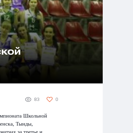
ской
83
0
Чемпионата Школьной
енска, Тынды,
атчах за третье и