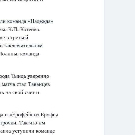
или команда «Надежда»
м. К.П. Котенко.
же в третьей
 в заключительном
Полины, команда
рода Тында уверенно
 матча стал Таванцев
ь на свой счет и
нда и «Ерофей» из Ерофея
трочки. Так что им
аила уступили команде