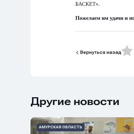
БАСКЕТ».
Пожелаем им удачи и по
Вернуться назад
Нажим
Нажим
Нажим
обраб
обраб
обраб
Другие новости
АМУРСКАЯ ОБЛАСТЬ