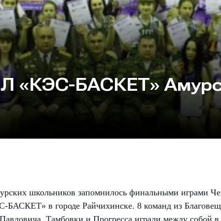
Л «КЭС-БАСКЕТ» Амур
Амурских школьников запомнилось финальными играми 
С-БАСКЕТ» в городе Райчихинске. 8 команд из Благовещ
авловича, Тамбовки и Прогресса играли между собой в м