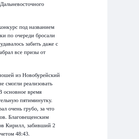
 Дальневосточного
конкурс под названием
ики по очереди бросали
удавалось забить даже с
абрал все призы от
юношей из Новобурейский
 смогли реализовать
 В основное время
тельную пятиминутку.
ал очень грубо, за что
ков. Благовещенским
хов Кирилл, забивший 2
четом 48:43.