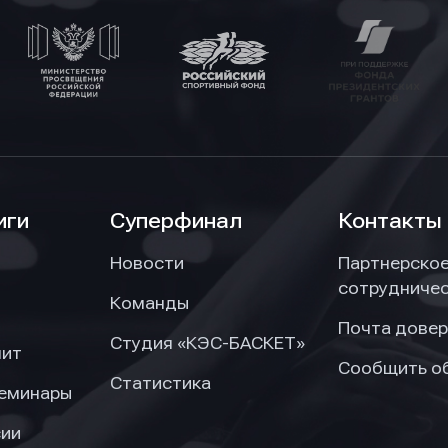
иги
Суперфинал
Контакты
Новости
Партнерско
сотрудниче
Команды
Почта довер
Студия «КЭС-БАСКЕТ»
нит
Сообщить о
Статистика
семинары
сии