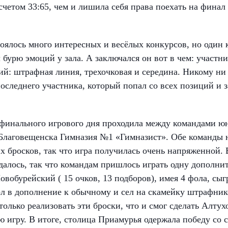
четом 33:65, чем и лишила себя права поехать на финал
оялось много интересных и весёлых конкурсов, но один 
 бурю эмоций у зала. А заключался он вот в чем: участн
ций: штрафная линия, трехочковая и середина. Никому ни 
оследнего участника, который попал со всех позиций и з
 финального игрового дня проходила между командами 
аговещенска Гимназия №1 «Гимназист». Обе команды не
х бросков, так что игра получилась очень напряженной.
далось, так что командам пришлось играть одну дополни
вобурейский ( 15 очков, 13 подборов), имея 4 фола, сыгр
л в дополнение к обычному и сел на скамейку штрафни
только реализовать эти броски, что и смог сделать Алту
сю игру. В итоге, столица Приамурья одержала победу со с