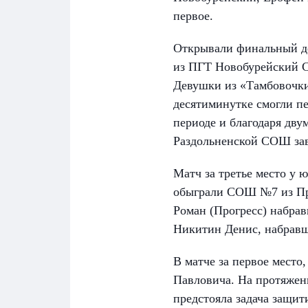
первое.
Открывали финальный де
из ПГТ Новобурейский 
Девушки из «Тамбовочки»
десятиминутке смогли п
периоде и благодаря дв
Раздольненской СОШ заве
Матч за третье место у
обыграли СОШ №7 из Про
Роман (Прогресс) набрав
Никитин Денис, набравш
В матче за первое место
Павловича. На протяжен
предстояла задача защи