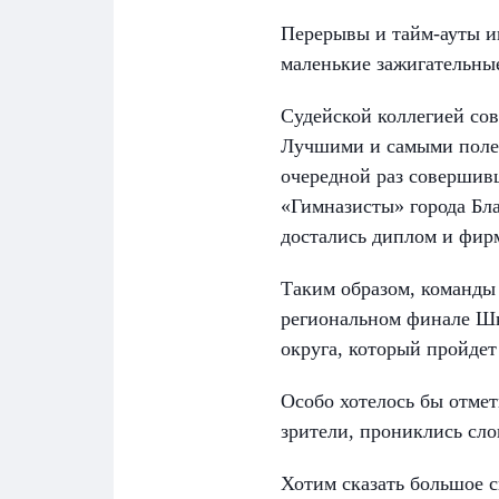
Перерывы и тайм-ауты 
Имя
Имя
Имя
маленькие зажигательные
Судейской коллегией со
Лучшими и самыми полез
E-mail
E-mail
E-mail
очередной раз совершивш
«Гимназисты» города Бла
достались диплом и фир
Телеф
Телеф
Телеф
Таким образом, команды
региональном финале Ш
округа, который пройдет 
Сообщ
Сообщ
Сообщ
Особо хотелось бы отме
зрители, прониклись сло
Хотим сказать большое 