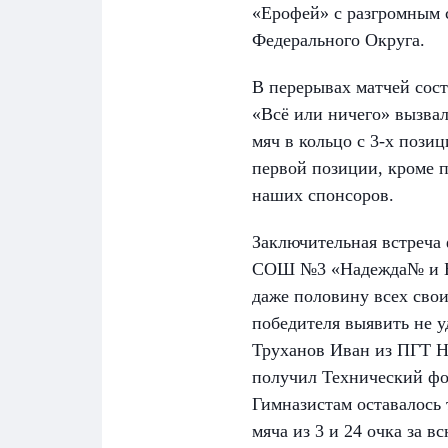
«Ерофей» с разгромным с
Федерального Округа.
В перерывах матчей сост
«Всё или ничего» вызвал
мяч в кольцо с 3-х пози
первой позиции, кроме п
наших спонсоров.
Заключительная встреча
СОШ №3 «Надежда№ и Бл
даже половину всех свои
победителя выявить не у
Труханов Иван из ПГТ Но
получил Технический фо
Гимназистам оставалось 
мяча из 3 и 24 очка за в