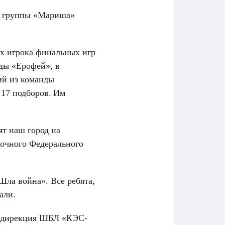
й группы «Мариша»
их игрока финальных игр
ды «Ерофей», в
ий из команды
 17 подборов.
Им
т наш город на
очного Федерального
ла война». Все ребята,
али.
я дирекция ШБЛ «КЭС-