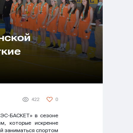
янской
ткие
422
0
КЭС-БАСКЕТ» в сезоне
ям, которые искренне
ей заниматься спортом