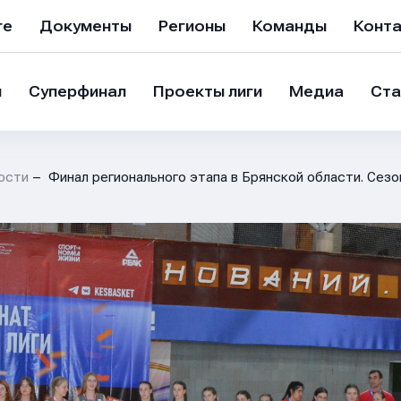
ге
Документы
Регионы
Команды
Конт
и
Суперфинал
Проекты лиги
Медиа
Ста
ости
Финал регионального этапа в Брянской области. Сезо