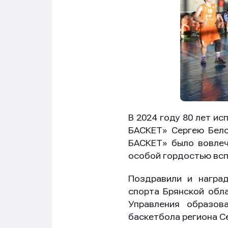
Сообщ
Сообщ
Сообщ
В 2024 году 80 лет и
БАСКЕТ» Сергею Бело
БАСКЕТ» было вовлеч
особой гордостью всп
Поздравили и награ
Нажим
Нажим
Нажим
обраб
обраб
обраб
спорта Брянской обл
Управления образов
баскетбола региона С