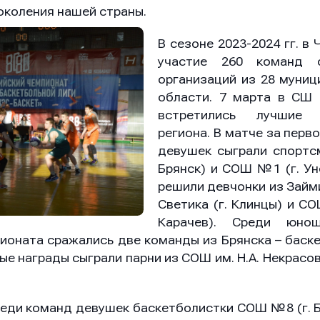
коления нашей страны.
В сезоне 2023-2024 гг. в
участие 260 команд о
организаций из 28 муниц
области. 7 марта в СШ «
встретились лучшие
региона. В матче за перв
девушек сыграли спортс
Брянск) и СОШ №1 (г. Ун
решили девчонки из Займ
Светика (г. Клинцы) и СОШ
Карачев). Среди юно
ионата сражались две команды из Брянска – бас
е награды сыграли парни из СОШ им. Н.А. Некрасов
ди команд девушек баскетболистки СОШ №8 (г. Б