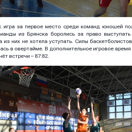
к игра за первое место среди команд юношей по
манды из Брянска боролись за право выступат
а из них не хотела уступать. Силы баскетболистов
ась в овертайме. В дополнительное игровое время 
т встречи – 87:82.
он
он
он