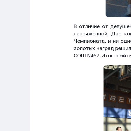
В отличие от девуше
напряжённой. Две ко
Чемпионата, и ни одн
золотых наград решил
Имя
Имя
Имя
СОШ №67. Итоговый счё
E-mail
E-mail
E-mail
Телеф
Телеф
Телеф