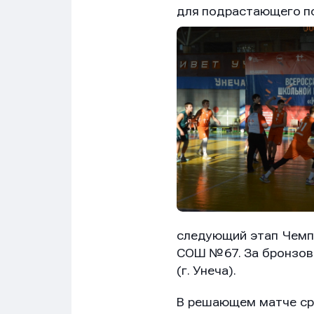
для подрастающего по
следующий этап Чемп
СОШ №67. За бронзовы
(г. Унеча).
В решающем матче сре