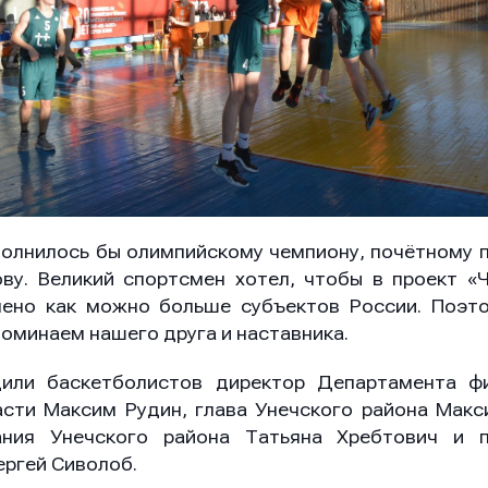
ение
ение
ение
сполнилось бы олимпийскому чемпиону, почётному
ву. Великий спортсмен хотел, чтобы в проект 
Отправить
Отправить
Отправить
ено как можно больше субъектов России. Поэт
оминаем нашего друга и наставника.
дили баскетболистов директор Департамента фи
ая кнопку “Отправить”, вы соглашаетесь с
ая кнопку “Отправить”, вы соглашаетесь с
ая кнопку “Отправить”, вы соглашаетесь с
условиями
условиями
условиями
отки персональных данных
отки персональных данных
отки персональных данных
асти Максим Рудин, глава Унечского района Макс
ания Унечского района Татьяна Хребтович и 
ергей Сиволоб.