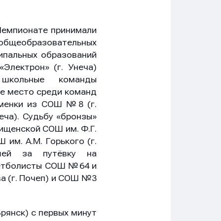
 Чемпионате принимали
бщеобразовательных
ипальных образований
Электрон» (г. Унеча)
 школьные команды
ое место среди команд
менки из СОШ №8 (г.
еча). Судьбу «бронзы»
ищенской СОШ им. Ф.Г.
 им. А.М. Горького (г.
шей за путёвку на
кетболисты СОШ №64 и
а (г. Почеп) и СОШ №3
рянск) с первых минут