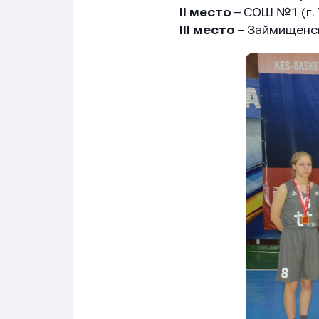
II место
– СОШ №1 (г. 
III место
– Займищенск