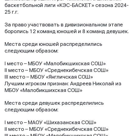
баскетбольной лиги «КЭС-БАСКЕТ» сезона 2024-
25 г.г.
За право участвовать в дивизиональном этапе
боролись 12 команд юношей и 8 команд девушек.
Места среди юношей распределились
следующим образом:
I место – МБОУ «Малобикшихская СОШ»
II место – МБОУ «Среднекибечская СОШ»
III место – МБОУ «Янгличская СОШ»
Лучшим игроком признан: Андреев Николай из
МБОУ «Малобикшихская СОШ»
Места среди девушек распределились
следующим образом:
I место – МАОУ «Шихазанская СОШ»
II место – МБОУ «Среднекибечская СОШ»
III место – МБОУ «Малобикшихская СОШ»