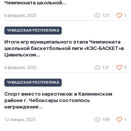
Чемпионата школьной…
Сообщение
Сообщение
Сообщение
6 февраля, 2025
127
1
ЧУВАШСКАЯ РЕСПУБЛИКА
Итоги игр муниципального этапа Чемпионата
школьной баскетбольной лиги «КЭС-БАСКЕТ»в
Цивильском…
Отправить
Отправить
6 февраля, 2025
131
0
Отправить
Нажимая кнопку “Отправить”, вы соглашаетесь с
Нажимая кнопку “Отправить”, вы соглашаетесь с
ЧУВАШСКАЯ РЕСПУБЛИКА
Нажимая кнопку “Отправить”, вы соглашаетесь с
условиями обработки персональных данных
условиями обработки персональных данных
условиями обработки персональных данных
Спорт вместо наркотиков: в Калининском
районе г. Чебоксары состоялось
награждение…
12 января, 2025
169
1