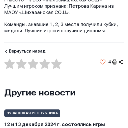
Лучшим игроком признана: Петрова Карина из
МАОУ «Шихазанская СОШ».
Команды, знавшие 1, 2, 3 места получили кубки,
медали. Лучшие игроки получили дипломы.
Вернуться назад
Имя
Имя
Имя
4
E-mail
E-mail
E-mail
Другие новости
Телефон
Телефон
Телефон
ЧУВАШСКАЯ РЕСПУБЛИКА
12 и 13 декабря 2024 г. состоялись игры