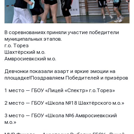
В соревнованиях приняли участие победители
муниципальных этапов.
г.о. Торез
Шахтёрский м.о.
Амвросиевкский м.о.
Имя
Имя
Девчонки показали азарт и яркие эмоции на
Имя
площадке!Поздравляем Победителей и призёров
1 место — ГБОУ «Лицей «Спектр» г.о.Торез»
E-mail
E-mail
E-mail
2 место — ГБОУ «Школа №18 Шахтёрского м.о.»
3 место — ГБОУ «Школа №6 Амвросиевкский
Телефон
Телефон
м.о.»
Телефон