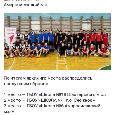
Амвросиевкский м.о.
По итогам ярких игр места распределись
следующим образом:
1 место — ГБОУ «Школа №18 Шахтёрского м.о.»
2 место — ГБОУ «ШКОЛА №1 г.о. Снежное»
3 место — ГБОУ «Школа №6 Амвросиевкский
м.о.»