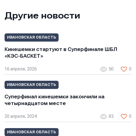
Имя
Имя
Другие новости
Имя
E-mail
E-mail
ИВАНОВСКАЯ ОБЛАСТЬ
E-mail
Кинешемки стартуют в Суперфинале ШБЛ
«КЭС-БАСКЕТ»
Телефон
Телефон
Телефон
16 апреля, 2026
50
0
ИВАНОВСКАЯ ОБЛАСТЬ
Сообщение
Сообщение
Суперфинал кинешемки закончили на
Сообщение
четырнадцатом месте
20 апреля, 2024
83
0
ИВАНОВСКАЯ ОБЛАСТЬ