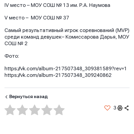
IV место – МОУ СОШ № 13 им. Р.А. Наумова
V место – МОУ СОШ № 37
Самый результативный игрок соревнований (MVP)
среди команд девушек– Комиссарова Дарья, МОУ
СОШ № 2
Фото:
https://vk.com/album-217507348_309381589?rev=1
Имя
Имя
https://vk.com/album-217507348_309240862
Имя
E-mail
E-mail
Вернуться назад
E-mail
3
Телефон
Телефон
Телефон