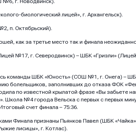
№6, г. Новодвинск).
ение
ение
ение
колого-биологический лицей», г. Архангельск).
2, п. Октябрьский).
й, как за третье место так и финала неожиданно
ицей №17, г. Северодвинск) – ШБК «Гризли» (Лицей
 команды ШБК «Юность» (СОШ №1, г. Онега) – ШБК
Отправить
Отправить
Отправить
анию болельщиков, заполнивших до отказа ФОК «Фен
одила по известной крылатой фразе «Вы забьете на
. Школа №4 города Вельска с первых с первых мину
Итоговый счет финала – 75:36.
ая кнопку “Отправить”, вы соглашаетесь с
ая кнопку “Отправить”, вы соглашаетесь с
ая кнопку “Отправить”, вы соглашаетесь с
условиями
условиями
условиями
отки персональных данных
отки персональных данных
отки персональных данных
ами Финала признаны Пьянков Павел (ШБК «Чайка»,
ыжие лисицы», г. Котлас).