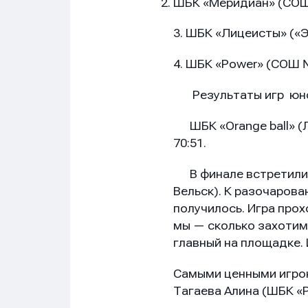
ШБК «Меридиан» (СОШ 
Сообщ
Сообщ
Сообщ
3. ШБК «Лицеисты» («Э
4. ШБК «Power» (CОШ №
Результаты игр юноше
ШБК «Orange ball» (Л
70:51.
В финале встретились
Вельск). К разочаров
получилось. Игра прох
мы — сколько захотим»
главный на площадке. 
Нажим
Нажим
Нажим
обраб
обраб
обраб
Самыми ценными игрок
Тагаева Алина (ШБК «Р