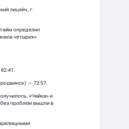
ий лицей», г.
ртайм определил
инала четырех»
82:41.
еродвинск) — 72:57.
олучилось, «Чайка» и
 без проблем вышли в
 зрелищными