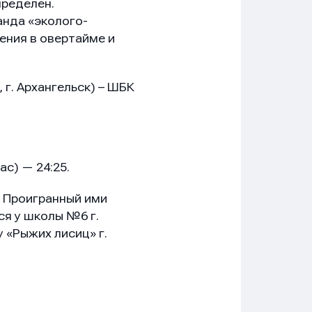
пределен.
анда «эколого-
ения в овертайме и
г. Архангельск) – ШБК
с) — 24:25.
. Проигранный ими
ся у школы №6 г.
 «Рыжих лисиц» г.