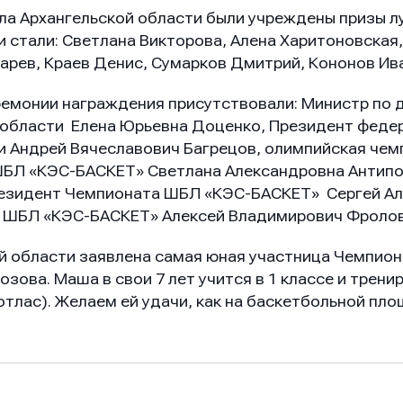
а Архангельской области были учреждены призы 
 стали: Светлана Викторова, Алена Харитоновская,
арев, Краев Денис, Сумарков Дмитрий, Кононов Ив
емонии награждения присутствовали: Министр по 
 области Елена Юрьевна Доценко, Президент феде
и Андрей Вячеславович Багрецов, олимпийская чем
ШБЛ «КЭС-БАСКЕТ» Светлана Александровна Антипо
резидент Чемпионата ШБЛ «КЭС-БАСКЕТ» Сергей Ал
р ШБЛ «КЭС-БАСКЕТ» Алексей Владимирович Фролов
 области заявлена самая юная участница Чемпио
зова. Маша в свои 7 лет учится в 1 классе и трен
тлас). Желаем ей удачи, как на баскетбольной площ