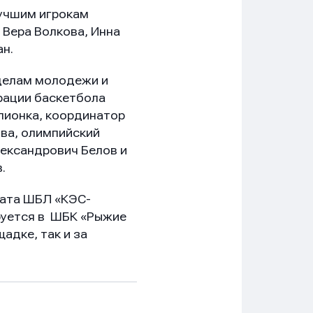
лучшим игрокам
 Вера Волкова, Инна
ан.
делам молодежи и
рации баскетбола
пионка, координатор
ва, олимпийский
ександрович Белов и
.
ната ШБЛ «КЭС-
ируется в ШБК «Рыжие
адке, так и за