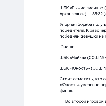
ШБК «Рыжие лисицы» (г
Архангельск) — 35:32 (
Упорная борьба получ
победителя. К разоча
победили девушки из 
Юноши:
ШБК «Чайка» (СОШ №4, 
ШБК «Юность» (СОШ №1,
Стоит отметить, что о
«Юность» уверенно пе
финал.
Во второй игровой д