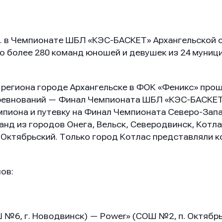
гг. в Чемпионате ШБЛ «КЭС-БАСКЕТ» Архангельской 
то более 280 команд юношей и девушек из 24 муни
е региона городе Архангельске в ФОК «Феникс» про
оревнований — Финал Чемпионата ШБЛ «КЭС-БАСКЕТ
емпиона и путевку на Финал Чемпионата Северо-За
анд из городов Онега, Вельск, Северодвинск, Котла
 Октябрьский. Только город Котлас представляли 
ов:
№6, г. Новодвинск) — Power» (CОШ №2, п. Октябрьс