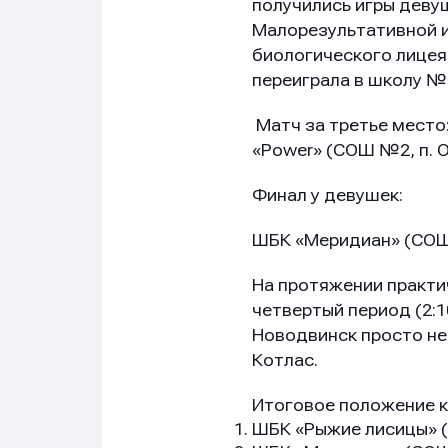
получились игры деву
Малорезультативной и
биологического лицея»
переиграла в школу №2
Матч за третье место:
«Power» (CОШ №2, п. 
Имя
Имя
Имя
Финал у девушек:
ШБК «Меридиан» (СОШ №
E-mail
E-mail
E-mail
На протяжении практич
четвертый период (2:1
Новодвинск просто не 
Котлас.
Телеф
Телеф
Телеф
Итоговое положение 
ШБК «Рыжие лисицы» (