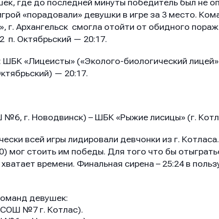
шек, где до последней минуты победитель был не о
грой «порадовали» девушки в игре за 3 место. Ком
, г. Архангельск смогла отойти от обидного пораж
 п. Октябрьский — 20:17.
 ШБК «Лицеисты» («Эколого-биологический лицей», 
Октябрьский) — 20:17.
6, г. Новодвинск) – ШБК «Рыжие лисицы» (г. Котла
ески всей игры лидировали девчонки из г. Котласа
0) мог стоить им победы. Для того что бы отыграть
хватает времени. Финальная сирена – 25:24 в пользу
он
он
он
команд девушек:
СОШ №7 г. Котлас).