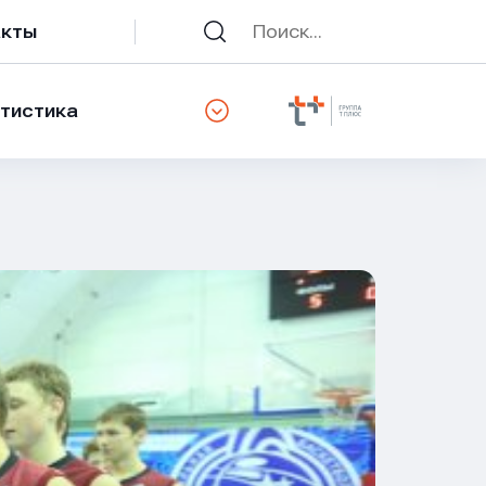
акты
тистика