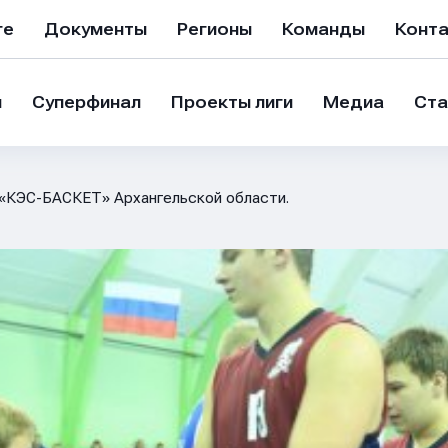
ге
Документы
Регионы
Команды
Конт
и
Суперфинал
Проекты лиги
Медиа
Ста
«КЭС-БАСКЕТ» Архангельской области.