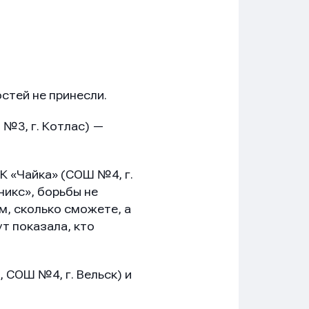
стей не принесли.
 №3, г. Котлас) —
 «Чайка» (СОШ №4, г.
икс», борьбы не
м, сколько сможете, а
т показала, кто
 СОШ №4, г. Вельск) и