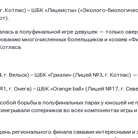
. Котлас) – ШБК «Лицеисты» («Эколого-биологическ
от).
алась в полуфинальной игре девушек — только ове
рованию многочисленных болельщиков и хозяев «Ф
Котласа.
г. Вельск) – ШБК «Гризли» (Лицей №3, г. Котлас) — 
 г. Онега) – ШБК «Orange ball» (Лицей №17, г. Сев
собой борьбы в полуфинальных парах у юношей не п
реигрывали соперников во всех компонентах игры и
ень регионального финала самыми интересными и