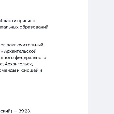
области приняло
ципальных образований
шел заключительный
» Архангельской
падного федерального
с, Архангельск,
команды и юношей и
кий) — 39:23.