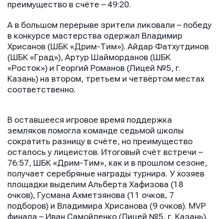
преимущество в счёте – 49:20.
А в большом перерыве зрители ликовали – победу
Имя
Имя
в конкурсе мастерства одержал Владимир
Имя
Хрисанов (ШБК «Дрим-Тим»). Айдар Фатхутдинов
(ШБК «Град»), Артур Шайморданов (ШБК
«Росток») и Георгий Романов (Лицей №5, г.
E-mail
E-mail
Казань) на втором, третьем и четвёртом местах
E-mail
соответственно.
Телефон
Телефон
В оставшееся игровое время поддержка
Телефон
земляков помогла команде седьмой школы
сократить разницу в счёте, но преимущество
осталось у лицеистов. Итоговый счёт встречи –
76:57, ШБК «Дрим-Тим», как и в прошлом сезоне,
Сообщение
Сообщение
получает серебряные награды турнира. У хозяев
Сообщение
площадки выделим Альберта Хафизова (18
очков), Гусмана Ахметзянова (11 очков, 7
подборов) и Владимира Хрисанова (9 очков). MVP
финала – Иван Самойленко (Лицей №5, г. Казань).