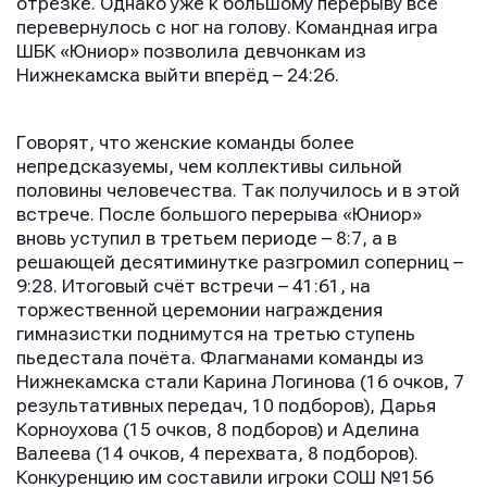
отрезке. Однако уже к большому перерыву всё
перевернулось с ног на голову. Командная игра
ШБК «Юниор» позволила девчонкам из
Нижнекамска выйти вперёд – 24:26.
Говорят, что женские команды более
непредсказуемы, чем коллективы сильной
половины человечества. Так получилось и в этой
встрече. После большого перерыва «Юниор»
вновь уступил в третьем периоде – 8:7, а в
решающей десятиминутке разгромил соперниц –
9:28. Итоговый счёт встречи – 41:61, на
торжественной церемонии награждения
гимназистки поднимутся на третью ступень
пьедестала почёта. Флагманами команды из
Нижнекамска стали Карина Логинова (16 очков, 7
результативных передач, 10 подборов), Дарья
Корноухова (15 очков, 8 подборов) и Аделина
Валеева (14 очков, 4 перехвата, 8 подборов).
Конкуренцию им составили игроки СОШ №156