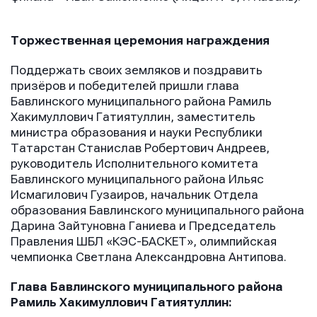
Торжественная церемония награждения
Поддержать своих земляков и поздравить
Отправить
Отправить
призёров и победителей пришли глава
Отправить
Бавлинского муниципального района Рамиль
Нажимая кнопку “Отправить”, вы соглашаетесь с
Нажимая кнопку “Отправить”, вы соглашаетесь с
Хакимуллович Гатиятуллин, заместитель
Нажимая кнопку “Отправить”, вы соглашаетесь с
условиями обработки персональных данных
условиями обработки персональных данных
министра образования и науки Республики
условиями обработки персональных данных
Татарстан Станислав Робертович Андреев,
руководитель Исполнительного комитета
Бавлинского муниципального района Ильяс
Исмагилович Гузаиров, начальник Отдела
образования Бавлинского муниципального района
Дарина Зайтуновна Ганиева и Председатель
Правления ШБЛ «КЭС-БАСКЕТ», олимпийская
чемпионка Светлана Александровна Антипова.
Глава Бавлинского муниципального района
Рамиль Хакимуллович Гатиятуллин: