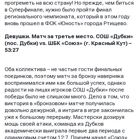
прогреметь на всю страну! Но прежде, чем биться
в Суперфинале, нужно было пройти финал
регионального чемпионата, который в этом году
вновь прошел в ФОК «Юность» города Ртищево.
Девушки. Матч за третье место. СОШ «Дубки»
(пос. Дубки)
vs
. ШБК «Союз» (г. Красный Кут) –
53:27
Оба коллектива – не частые гости финальных
поединков, поэтому матч за бронзу наверняка
воспринимался ими как большой успех, однако
радости на лицах игроков СОШ «Дубки» после
победы было не слишком много. Дело в том, что
виктория в «бронзовом» матче получилась
довольно дежурной, а интрига в игре закончилась
уже к большому перерыву. Мастерски дозируя
мощь своей атаки, команда из Дубков
академически выиграла первые два периода с
одинаковым счетом 12:7. Причем начал «Союз»