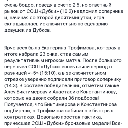
очень бодро, поведя в счете 2:5, но ответный
рывок от СОШ «Дубки» (10:2) надломил соперника
и, начиная со второй десятиминутки, игра
складывалась исключительно по сценарию
девушек из Дубков.
Ярче всех была Екатерина Трофимова, которая в
итоге набрала 23 очка, став самым
результативным игроком матча. После большого
перерыва СОШ «Дубки» вновь взяли период с
разницей «+5» (15:10), а в заключительном
отрезке уверенно подписали приговор сопернику
(14:3). В составе победительниц отметим также
Алсу Биктимерову и Анастасию Константинову,
которые на двоих собрали 36 подборов!
Получается, что Биктимерова и Константинова
подбирали, а Трофимова забивала в быстрых
контратаках. Довольно простая тактика,
принесшая СОШ «Дубки» бронзовые медали! Все-