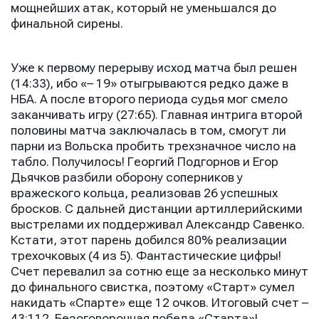
мощнейших атак, который не уменьшался до
финальной сирены.
Уже к первому перерыву исход матча был решен
(14:33), ибо «– 19» отыгрываются редко даже в
НБА. А после второго периода судья мог смело
заканчивать игру (27:65). Главная интрига второй
половины матча заключалась в том, смогут ли
парни из Вольска пробить трехзначное число на
табло. Получилось! Георгий Подгорнов и Егор
Дьячков разбили оборону соперников у
вражеского кольца, реализовав 26 успешных
бросков. С дальней дистанции артиллерийскими
выстрелами их поддерживал Александр Савенко.
Кстати, этот парень добился 80% реализации
трехочковых (4 из 5). Фантастические цифры!
Счет перевалил за сотню еще за несколько минут
до финального свистка, поэтому «Старт» сумел
накидать «Спарте» еще 12 очков. Итоговый счет –
43:112. Безоговорочная победа «Старта»!