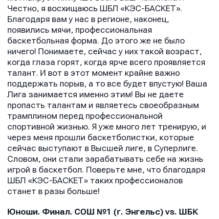
Телефон
Телефон
Честно, я восхищаюсь ШБЛ «КЭС-БАСКЕТ».
Телефон
Благодаря вам у нас в регионе, наконец,
появились мячи, профессиональная
баскетбольная форма. До этого же не было
Сообщение
Сообщение
ничего! Понимаете, сейчас у них такой возраст,
Сообщение
когда глаза горят, когда ярче всего проявляется
талант. И вот в этот момент крайне важно
поддержать порыв, а то все будет впустую! Ваша
Лига занимается именно этим! Вы не даете
пропасть талантам и являетесь своеобразным
трамплином перед профессиональной
спортивной жизнью. Я уже много лет тренирую, и
через меня прошли баскетболистки, которые
сейчас выступают в Высшей лиге, в Суперлиге.
Отправить
Отправить
Словом, они стали зарабатывать себе на жизнь
Отправить
игрой в баскетбол. Поверьте мне, что благодаря
Нажимая кнопку “Отправить”, вы соглашаетесь с
Нажимая кнопку “Отправить”, вы соглашаетесь с
ШБЛ «КЭС-БАСКЕТ» таких профессионалов
Нажимая кнопку “Отправить”, вы соглашаетесь с
условиями обработки персональных данных
условиями обработки персональных данных
станет в разы больше!
условиями обработки персональных данных
Юноши. Финал. СОШ №1 (г. Энгельс)
vs
. ШБК