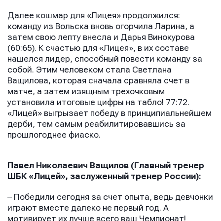
Далее кошмар для «Лицея» продолжился:
команду из Вольска вновь огорчила Ларина, а
затем свою лепту внесла и Дарья Винокурова
(60:65). К счастью для «Лицея», в их составе
нашелся лидер, способный повести команду за
собой. Этим человеком стала Светлана
Ващилова, которая сначала сравняла счет в
матче, а затем изящным трехочковым
установила итоговые цифры на табло! 77:72.
«Лицей» выгрызает победу в принципиальнейшем
дерби, тем самым реабилитировавшись за
Имя
Имя
прошлогоднее фиаско.
Имя
Павел Николаевич Ващилов (Главный тренер
ШБК «Лицей», заслуженный тренер России):
E-mail
E-mail
E-mail
– Победили сегодня за счет опыта, ведь девчонки
играют вместе далеко не первый год. А
мотивирует их лучше всего ваш Чемпионат!