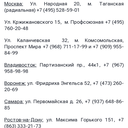
Москва:
Ул. Народная 20, м. Таганская
(радиальная) +7 (495) 528-59-01
Ул. Кржижановского 15, м. Профсоюзная +7 (495)
760-20-48
Ул. Каланчевская 32, м. Комсомольская,
Проспект Мира +7 (968) 711-17-99 и +7 (909) 955-
84-99
Владивосток:
Партизанский пр., 44к1, +7 (967)
958-98-98
Имя
Имя
Воронеж:
ул. Фридриха Энгельса 52, +7 (473) 260-
Имя
20-69
Самара:
ул. Первомайская д. 26, +7 (937) 648-86-
E-mail
E-mail
85
E-mail
Ростов-на-Дону:
ул. Максима Горького 151, +7
(863) 333-21-73