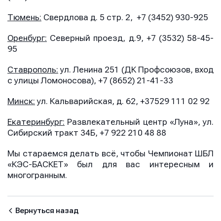
Телефон
Телефон
Телефон
Тюмень:
Свердлова д. 5 стр. 2, +7 (3452) 930-925
Оренбург:
Северный проезд, д.9, +7 (3532) 58-45-
95
Сообщение
Сообщение
Сообщение
Ставрополь:
ул. Ленина 251 (ДК Профсоюзов, вход
с улицы Ломоносова), +7 (8652) 21-41-33
Минск:
ул. Кальварийская, д. 62, +37529 111 02 92
Екатеринбург:
Развлекательный центр «Луна», ул.
Сибирский тракт 34Б, +7 922 210 48 88
Мы стараемся делать всё, чтобы Чемпионат ШБЛ
Отправить
Отправить
«КЭС-БАСКЕТ» был для вас интересным и
Отправить
многогранным.
Нажимая кнопку “Отправить”, вы соглашаетесь с
Нажимая кнопку “Отправить”, вы соглашаетесь с
Нажимая кнопку “Отправить”, вы соглашаетесь с
условиями обработки персональных данных
условиями обработки персональных данных
условиями обработки персональных данных
Вернуться назад