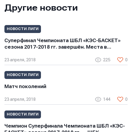
Другие новости
Сообщение
Сообщение
Сообщение
НОВОСТИ ЛИГИ
Суперфинал Чемпионата ШБЛ «КЭС-БАСКЕТ»
сезона 2017-2018 гг. завершён. Места в…
23 апреля, 2018
225
0
НОВОСТИ ЛИГИ
Отправить
Отправить
Отправить
Матч поколений
Нажимая кнопку “Отправить”, вы соглашаетесь с
Нажимая кнопку “Отправить”, вы соглашаетесь с
23 апреля, 2018
144
0
Нажимая кнопку “Отправить”, вы соглашаетесь с
условиями обработки персональных данных
условиями обработки персональных данных
условиями обработки персональных данных
НОВОСТИ ЛИГИ
Чемпион Суперфинала Чемпионата ШБЛ «КЭС-