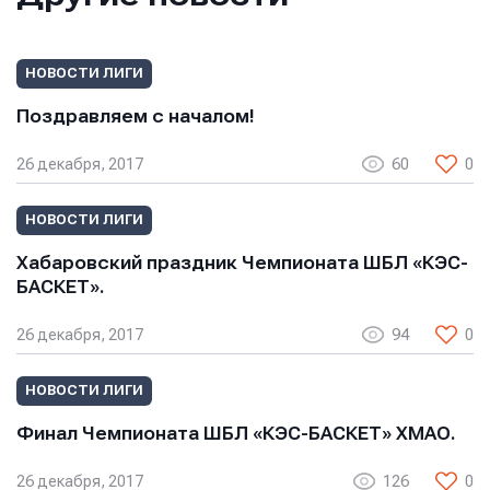
Сообщение
Сообщение
Сообщение
НОВОСТИ ЛИГИ
Поздравляем с началом!
26 декабря, 2017
60
0
НОВОСТИ ЛИГИ
Хабаровский праздник Чемпионата ШБЛ «КЭС-
Отправить
Отправить
БАСКЕТ».
Отправить
Нажимая кнопку “Отправить”, вы соглашаетесь с
Нажимая кнопку “Отправить”, вы соглашаетесь с
26 декабря, 2017
94
0
Нажимая кнопку “Отправить”, вы соглашаетесь с
условиями обработки персональных данных
условиями обработки персональных данных
условиями обработки персональных данных
НОВОСТИ ЛИГИ
Финал Чемпионата ШБЛ «КЭС-БАСКЕТ» ХМАО.
26 декабря, 2017
126
0