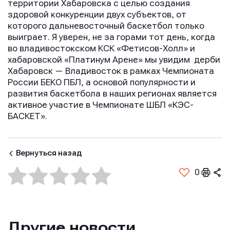
территории Хабаровска с целью создания
здоровой конкуренции двух субъектов, от
которого дальневосточный баскетбол только
выиграет. Я уверен, не за горами тот день, когда
во владивостокском КСК «Фетисов-Холл» и
хабаровской «Платинум Арене» мы увидим дерби
Хабаровск — Владивосток в рамках Чемпионата
России БЕКО ПБЛ, а основой популярности и
развития баскетбола в наших регионах является
Имя
Имя
активное участие в Чемпионате ШБЛ «КЭС-
Имя
БАСКЕТ».
E-mail
E-mail
Вернуться назад
E-mail
0
Телефон
Телефон
Телефон
Другие новости