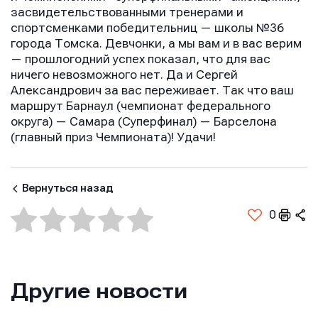
засвидетельствованными тренерами и
Сообщение
Сообщение
спортсменками победительниц — школы №36
Сообщение
города Томска. Девчонки, а мы вам и в вас верим
— прошлогодний успех показал, что для вас
ничего невозможного нет. Да и Сергей
Александрович за вас переживает. Так что ваш
маршрут Барнаул (чемпионат федерального
округа) — Самара (Суперфинал) — Барселона
(главный приз Чемпионата)! Удачи!
Отправить
Отправить
Вернуться назад
Отправить
Нажимая кнопку “Отправить”, вы соглашаетесь с
Нажимая кнопку “Отправить”, вы соглашаетесь с
0
Нажимая кнопку “Отправить”, вы соглашаетесь с
условиями обработки персональных данных
условиями обработки персональных данных
условиями обработки персональных данных
Другие новости