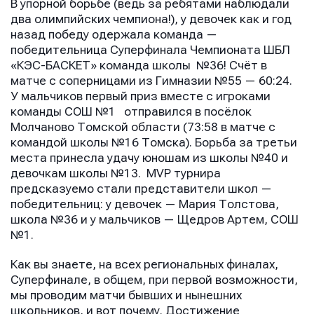
В упорной борьбе (ведь за ребятами наблюдали
два олимпийских чемпиона!), у девочек как и год
назад победу одержала команда —
победительница Суперфинала Чемпионата ШБЛ
«КЭС-БАСКЕТ» команда школы №36! Счёт в
матче с соперницами из Гимназии №55 — 60:24.
У мальчиков первый приз вместе с игроками
команды СОШ №1 отправился в посёлок
Молчаново Томской области (73:58 в матче с
командой школы №16 Томска). Борьба за третьи
места принесла удачу юношам из школы №40 и
девочкам школы №13. MVP турнира
предсказуемо стали представители школ —
победительниц: у девочек — Мария Толстова,
школа №36 и у мальчиков — Щедров Артем, СОШ
№1.
Как вы знаете, на всех региональных финалах,
Суперфинале, в общем, при первой возможности,
мы проводим матчи бывших и нынешних
школьников, и вот почему. Достижение