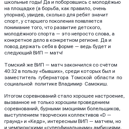
школьные годы! Да и поборовшись с молодёжью
на площадке (а борьба, как правило, очень
упорная), увидев, сколько для ребят значит
спорт, у старшего поколения появляется
понимание того, что развитие детского,
молодёжного спорта — это непросто слова, а
конкретное дело в конкретном регионе. Да и
повод держать себя в форме — ведь будет и
следующий ВИП — матч!
Имя
Имя
Имя
Томский же ВИП — матч закончился со счётом
40:32 в пользу «бывших», среди которых был и
заместитель губернатора Томской области по
социальной политике Владимир Самокиш.
E-mail
E-mail
E-mail
Итогом соревнований стало хорошее настроение,
вызванное не только хорошим проведением
соревнований, бурными эмоциями болельщиков,
Телефон
Телефон
выступлением творческих коллективов «D —
Телефон
граунд» и «Кедр», интересным ВИП — матчем, но
и чемпионскими «суперфинальными» амбициями,