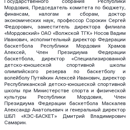
Государственного собрания Республики
Мордовия, Председатель комитета по бюджету,
Телефон
Телефон
финансам, налогам и сборам, доктор
Телефон
экономических наук, профессор Сорокин Сергей
Федорович, заместитель директора филиала
«Мордовский» ОАО «Волжской ТГК» Носов Вадим
Иванович, исполнительный директор Федерации
Сообщение
Сообщение
баскетбола Республики Мордовия Храмов
Сообщение
Алексей, Член Президиума Федерации
баскетбола, директор «Специализированной
детско-юношеской спортивной школы
олимпийского резерва по баскетболу и
волейболу Путяйкин Алексей Иванович, директор
Республиканской детско-юношеской спортивной
школы при Министерстве спорта и физической
культуры Республики Мордовия, Член
Президиума Федерации баскетбола Маскалев
Отправить
Отправить
Отправить
Александр Анатольевич и генеральный директор
ШБЛ «КЭС-БАСКЕТ» Дмитрий Владимирович
Нажимая кнопку “Отправить”, вы соглашаетесь с
Нажимая кнопку “Отправить”, вы соглашаетесь с
Самарин.
Нажимая кнопку “Отправить”, вы соглашаетесь с
условиями обработки персональных данных
условиями обработки персональных данных