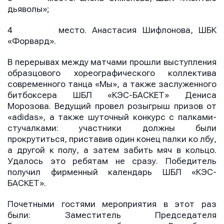
дьяволы»;
4 место. Анастасия Шифлонова, ШБК
«Форвард».
В перерывах между матчами прошли выступления
образцового хореографического коллектива
современного танца «Мы», а также заслуженного
битбоксера ШБЛ «КЭС-БАСКЕТ» Дениса
Морозова. Ведущий провел розыгрыш призов от
«adidas», а также шуточный конкурс с палками-
стучалками: участники должны были
прокрутиться, приставив один конец палки ко лбу,
а другой к полу, а затем забить мяч в кольцо.
Имя
Имя
Удалось это ребятам не сразу. Победитель
Имя
получил фирменный календарь ШБЛ «КЭС-
БАСКЕТ».
E-mail
E-mail
Почетными гостями мероприятия в этот раз
E-mail
были: Заместитель Председателя