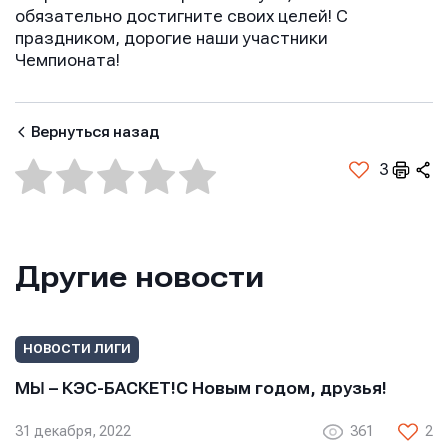
обязательно достигните своих целей! С
праздником, дорогие наши участники
Чемпионата!
Вернуться назад
3
Другие новости
Имя
Имя
Имя
НОВОСТИ ЛИГИ
МЫ – КЭС-БАСКЕТ!С Новым годом, друзья!
E-mail
E-mail
31 декабря, 2022
361
2
E-mail