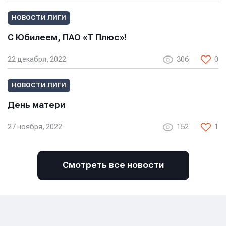
НОВОСТИ ЛИГИ
Телефон
Телефон
С Юбилеем, ПАО «Т Плюс»!
Телефон
22 декабря, 2022
306
0
Сообщение
Сообщение
НОВОСТИ ЛИГИ
Сообщение
День матери
27 ноября, 2022
152
1
Смотреть все новости
Отправить
Отправить
Отправить
Нажимая кнопку “Отправить”, вы соглашаетесь с
Нажимая кнопку “Отправить”, вы соглашаетесь с
Нажимая кнопку “Отправить”, вы соглашаетесь с
условиями обработки персональных данных
условиями обработки персональных данных