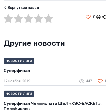
Вернуться назад
0
Отправить
Отправить
Отправить
Другие новости
Нажимая кнопку “Отправить”, вы соглашаетесь с
Нажимая кнопку “Отправить”, вы соглашаетесь с
Нажимая кнопку “Отправить”, вы соглашаетесь с
условиями обработки персональных данных
условиями обработки персональных данных
условиями обработки персональных данных
НОВОСТИ ЛИГИ
Суперфинал
12 ноября, 2019
447
1
НОВОСТИ ЛИГИ
Суперфинал Чемпионата ШБЛ «КЭС-БАСКЕТ».
Полуфиналы