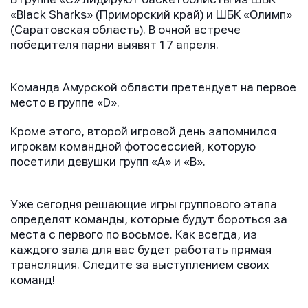
«Black Sharks» (Приморский край) и ШБК «Олимп»
(Саратовская область). В очной встрече
победителя парни выявят 17 апреля.
Имя
Имя
Имя
Команда Амурской области претендует на первое
место в группе «D».
E-mail
E-mail
E-mail
Кроме этого, второй игровой день запомнился
игрокам командной фотосессией, которую
посетили девушки групп «A» и «B».
Телефон
Телефон
Телефон
Уже сегодня решающие игры группового этапа
определят команды, которые будут бороться за
места с первого по восьмое. Как всегда, из
Сообщение
Сообщение
каждого зала для вас будет работать прямая
Сообщение
трансляция. Следите за выступлением своих
команд!