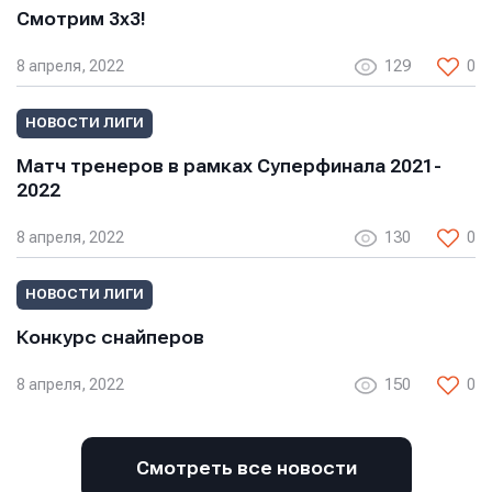
Смотрим 3х3!
E-mail
E-mail
E-mail
8 апреля, 2022
129
0
Телефон
Телефон
НОВОСТИ ЛИГИ
Телефон
Матч тренеров в рамках Суперфинала 2021-
2022
Сообщение
Сообщение
8 апреля, 2022
130
0
Сообщение
НОВОСТИ ЛИГИ
Конкурс снайперов
8 апреля, 2022
150
0
Отправить
Отправить
Смотреть все новости
Отправить