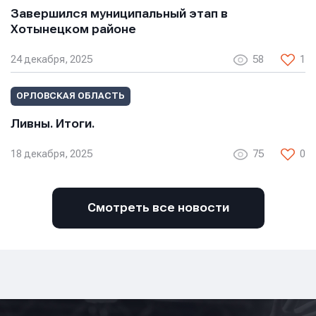
Завершился муниципальный этап в
Хотынецком районе
24 декабря, 2025
58
1
Отправить
Отправить
ОРЛОВСКАЯ ОБЛАСТЬ
Отправить
Ливны. Итоги.
Нажимая кнопку “Отправить”, вы соглашаетесь с
Нажимая кнопку “Отправить”, вы соглашаетесь с
Нажимая кнопку “Отправить”, вы соглашаетесь с
условиями обработки персональных данных
условиями обработки персональных данных
18 декабря, 2025
75
0
условиями обработки персональных данных
Смотреть все новости