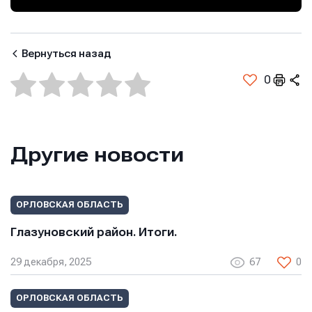
Вернуться назад
Имя
Имя
Имя
0
E-mail
E-mail
E-mail
Другие новости
Телефон
Телефон
Телефон
ОРЛОВСКАЯ ОБЛАСТЬ
Глазуновский район. Итоги.
Сообщение
Сообщение
29 декабря, 2025
67
0
Сообщение
ОРЛОВСКАЯ ОБЛАСТЬ