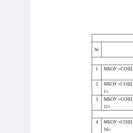
Сообщ
Сообщ
Сообщ
№
1
МБОУ «СОШ 
2
МБОУ «СОШ 
1»
3
МБОУ «СОШ 
Нажим
Нажим
Нажим
11»
обраб
обраб
обраб
4
МБОУ «СОШ 
16»