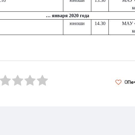
сто
юноши
13.30
МАУ 
к
… января 2020 года
юноши
14.30
МАУ 
к
0
Пе