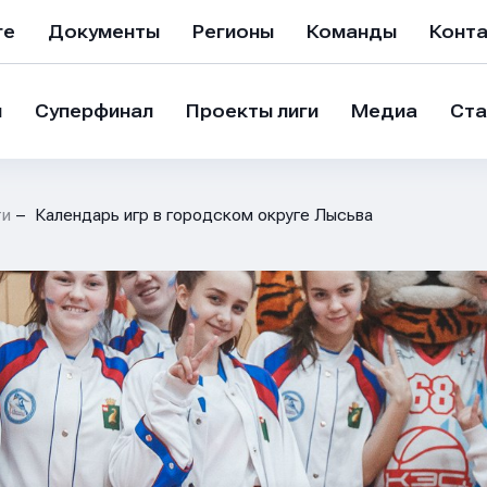
ге
Документы
Регионы
Команды
Конт
и
Суперфинал
Проекты лиги
Медиа
Ста
ти
Календарь игр в городском округе Лысьва