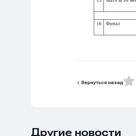
13
Матч за з-е ме
16
Финал
Вернуться назад
Другие новости