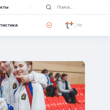
акты
тистика