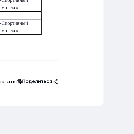
«Спортивный
омплекс»
«Спортивный
омплекс»
Поделиться
чатать