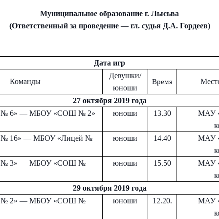
Муниципальное образование г. Лысьва
ение
ение
ение
(Ответственный за проведение — гл. судья Д.А. Гордеев)
Дата игр
Девушки/
Команды
Мест
Время
юноши
27 октября 2019 года
№ 6» — МБОУ «СОШ № 2»
юноши
13.30
МАУ 
к
Отправить
Отправить
Отправить
№ 16» — МБОУ «Лицей №
юноши
14.40
МАУ 
к
№ 3» — МБОУ «СОШ №
юноши
15.50
МАУ 
ая кнопку “Отправить”, вы соглашаетесь с
ая кнопку “Отправить”, вы соглашаетесь с
ая кнопку “Отправить”, вы соглашаетесь с
условиями
условиями
условиями
к
отки персональных данных
отки персональных данных
отки персональных данных
29 октября 2019 года
№ 2» — МБОУ «СОШ №
юноши
12.20.
МАУ 
к