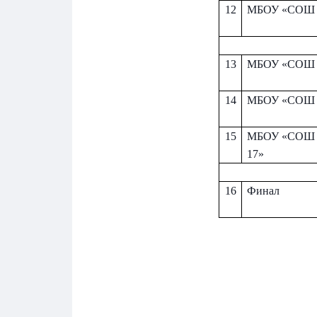
12
МБОУ «СОШ 
13
МБОУ «СОШ 
14
МБОУ «СОШ 
Имя
Имя
Имя
15
МБОУ «СОШ 
17»
16
Финал
E-mail
E-mail
E-mail
Телеф
Телеф
Телеф