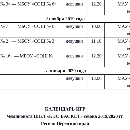
№ 3» — МБОУ «СОШ № 6»
девушки
12.20
МАУ 
к
2 ноября 2019 года
№ 7» — МБОУ «СОШ № 6»
девушки
10.00
МАУ 
к
№ 2» — МБОУ «СОШ № 3»
девушки
11.10
МАУ 
к
№ 16» — МБОУ «СОШ №
девушки
12.20
МАУ 
к
… января 2020 года
девушки
13.00
МАУ 
к
он
он
он
КАЛЕНДАРЬ ИГР
Чемпионата ШБЛ «КЭС-БАСКЕТ» сезона 2019/2020 гг.
Регион Пермский край