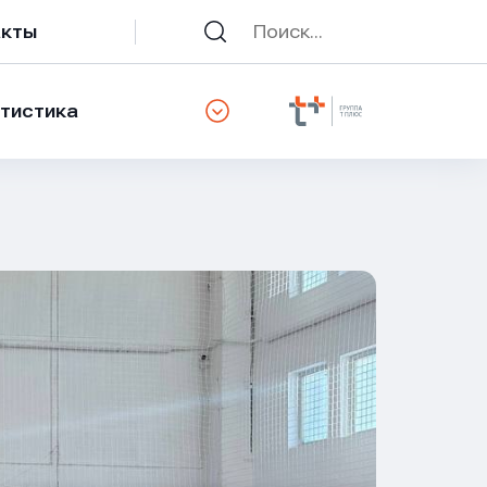
акты
тистика