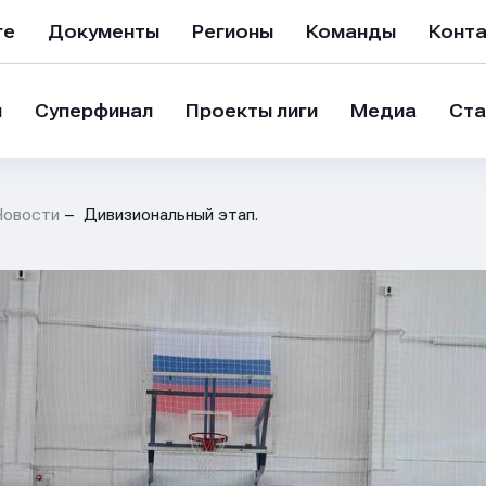
ге
Документы
Регионы
Команды
Конт
и
Суперфинал
Проекты лиги
Медиа
Ста
Новости
Дивизиональный этап.