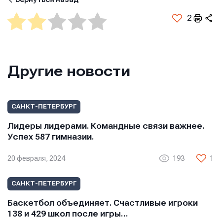
Телефон
Телефон
2
Телефон
Сообщение
Сообщение
Другие новости
Сообщение
САНКТ-ПЕТЕРБУРГ
Лидеры лидерами. Командные связи важнее.
Успех 587 гимназии.
20 февраля, 2024
193
1
Отправить
Отправить
Отправить
САНКТ-ПЕТЕРБУРГ
Нажимая кнопку “Отправить”, вы соглашаетесь с
Нажимая кнопку “Отправить”, вы соглашаетесь с
Баскетбол объединяет. Счастливые игроки
Нажимая кнопку “Отправить”, вы соглашаетесь с
условиями обработки персональных данных
условиями обработки персональных данных
условиями обработки персональных данных
138 и 429 школ после игры…