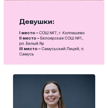
Девушки:
I место
–
СОШ №7, г. Колпашево
II место
–
Белоярская СОШ №1,
рп. Белый Яр
III место
–
Самусьский Лицей, п.
Самусь