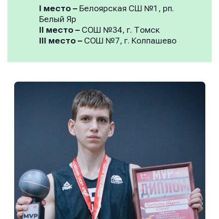
I место
–
Белоярская СШ №1, рп.
Белый Яр
II место
–
СОШ №34, г. Томск
III место
–
СОШ №7, г. Колпашево