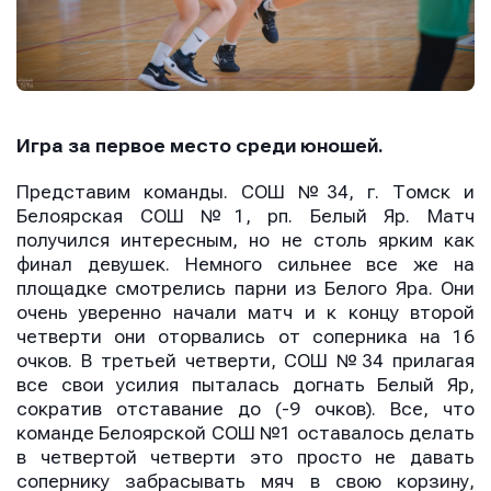
Игра за первое место среди юношей.
Представим команды. СОШ №34, г. Томск и
Имя
Имя
Белоярская СОШ №1, рп. Белый Яр. Матч
Имя
получился интересным, но не столь ярким как
финал девушек. Немного сильнее все же на
площадке смотрелись парни из Белого Яра. Они
очень уверенно начали матч и к концу второй
E-mail
E-mail
E-mail
четверти они оторвались от соперника на 16
очков. В третьей четверти, СОШ №34 прилагая
все свои усилия пыталась догнать Белый Яр,
сократив отставание до (-9 очков). Все, что
Телефон
Телефон
команде Белоярской СОШ №1 оставалось делать
Телефон
в четвертой четверти это просто не давать
сопернику забрасывать мяч в свою корзину,