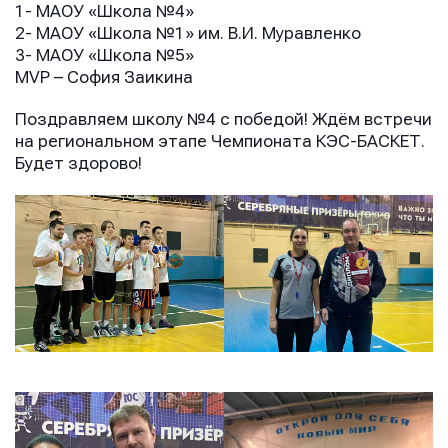
1- МАОУ «Школа №4»
2- МАОУ «Школа №1» им. В.И. Муравленко
3- МАОУ «Школа №5»
MVP – София Заикина
Поздравляем школу №4 с победой! Ждём встречи
на региональном этапе Чемпионата КЭС-БАСКЕТ.
Будет здорово!