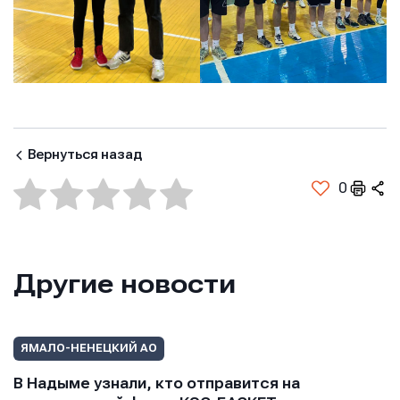
E-mail
E-mail
E-mail
Телефон
Телефон
Телефон
Вернуться назад
Сообщение
Сообщение
0
Сообщение
Другие новости
ЯМАЛО-НЕНЕЦКИЙ АО
Отправить
Отправить
В Надыме узнали, кто отправится на
Отправить