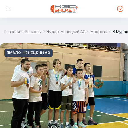
Главная
Регионы
Ямало-Ненецкий АО
Новости
В Мурав
ЯМАЛО-НЕНЕЦКИЙ АО