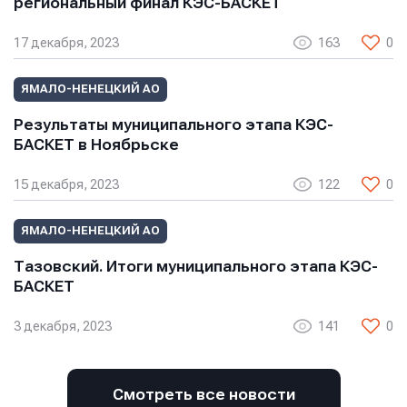
региональный финал КЭС-БАСКЕТ
Нажимая кнопку “Отправить”, вы соглашаетесь с
Нажимая кнопку “Отправить”, вы соглашаетесь с
17 декабря, 2023
163
0
Нажимая кнопку “Отправить”, вы соглашаетесь с
условиями обработки персональных данных
условиями обработки персональных данных
условиями обработки персональных данных
ЯМАЛО-НЕНЕЦКИЙ АО
Результаты муниципального этапа КЭС-
БАСКЕТ в Ноябрьске
15 декабря, 2023
122
0
ЯМАЛО-НЕНЕЦКИЙ АО
Тазовский. Итоги муниципального этапа КЭС-
БАСКЕТ
3 декабря, 2023
141
0
Смотреть все новости