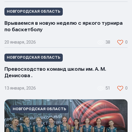
НОВГОРОДСКАЯ ОБЛАСТЬ
Врываемся в новую неделю с яркого турнира
по баскетболу
20 января, 2026
38
0
Имя
Имя
Имя
НОВГОРОДСКАЯ ОБЛАСТЬ
Превосходство команд школы им. А. М.
E-mail
E-mail
Денисова .
E-mail
13 января, 2026
51
0
Телефон
Телефон
Телефон
НОВГОРОДСКАЯ ОБЛАСТЬ
Сообщение
Сообщение