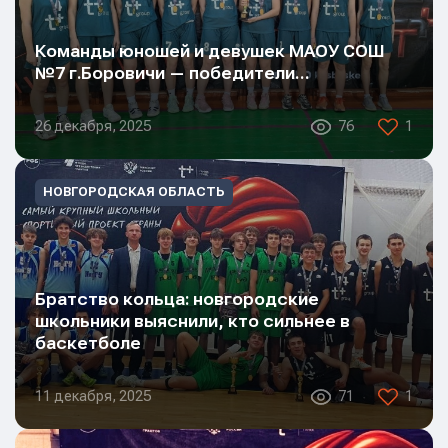
Сообщение
Команды юношей и девушек МАОУ СОШ
№7 г.Боровичи — победители…
26 декабря, 2025
76
1
НОВГОРОДСКАЯ ОБЛАСТЬ
Отправить
Отправить
Отправить
Нажимая кнопку “Отправить”, вы соглашаетесь с
Нажимая кнопку “Отправить”, вы соглашаетесь с
Нажимая кнопку “Отправить”, вы соглашаетесь с
условиями обработки персональных данных
условиями обработки персональных данных
условиями обработки персональных данных
Братство кольца: новгородские
школьники выяснили, кто сильнее в
баскетболе
11 декабря, 2025
71
1