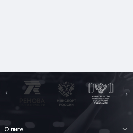
О лиге