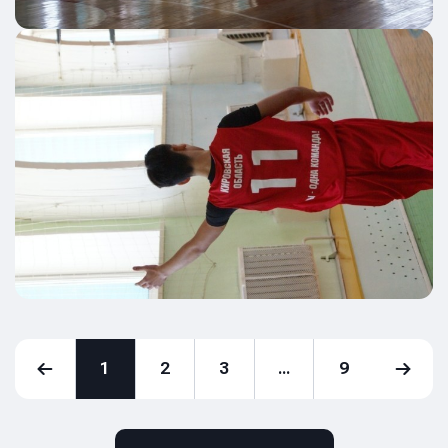
1
2
3
...
9